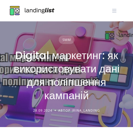
Skip
to
content
SMM
Digital маркетинг: як
використовувати дані
для поліпшення
кампаній
28.09.2024
АВТОР IRINA_LANDING