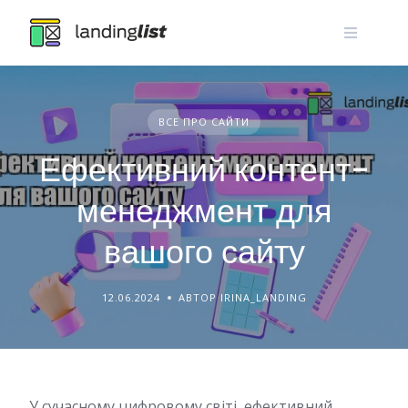
Skip
to
content
ВСЕ ПРО САЙТИ
Ефективний контент-
менеджмент для
вашого сайту
12.06.2024
АВТОР IRINA_LANDING
У сучасному цифровому світі, ефективний