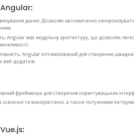
 Angular:
вязування даних: Дозволяє автоматично синхронізуват
нням.
ь: Angular має модульну архітектуру, що дозволяє легк
 можливості.
тивність: Angular оптимізований для створення швидки
 веб-додатків.
есивний фреймворк для створення користувацьких інтерф
 освоєнні та використанні, а також потужними інструм
Vue.js: