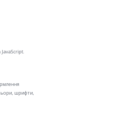
JavaScript.
формлення
льори, шрифти,