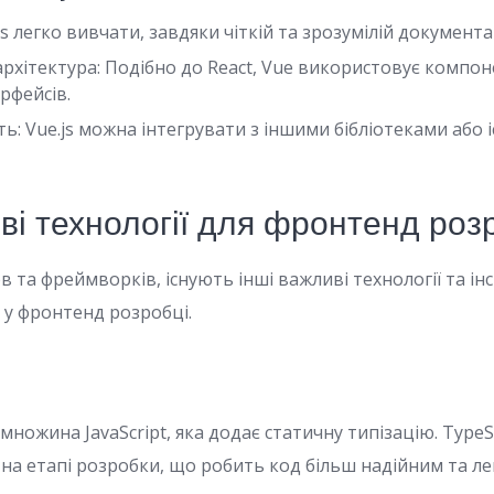
js легко вивчати, завдяки чіткій та зрозумілій документац
рхітектура: Подібно до React, Vue використовує компон
рфейсів.
ь: Vue.js можна інтегрувати з іншими бібліотеками або
ві технології для фронтенд роз
 та фреймворків, існують інші важливі технології та і
у фронтенд розробці.
дмножина JavaScript, яка додає статичну типізацію. Type
на етапі розробки, що робить код більш надійним та ле