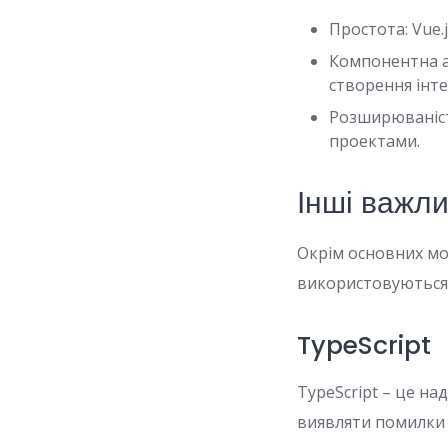
Простота: Vue.
Компонентна а
створення інте
Розширюваніст
проектами.
Інші важли
Окрім основних мов
використовуються 
TypeScript
TypeScript – це на
виявляти помилки 