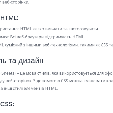
 веб-сторінки.
 HTML:
ристання: HTML легко вивчати та застосовувати.
мка: Всі веб-браузери підтримують HTML.
ML сумісний з іншими веб-технологіями, такими як CSS та 
ль та дизайн
le Sheets) – це мова стилів, яка використовується для о
ду веб-сторінок. З допомогою CSS можна змінювати ко
та інші стилі елементів HTML.
 CSS: