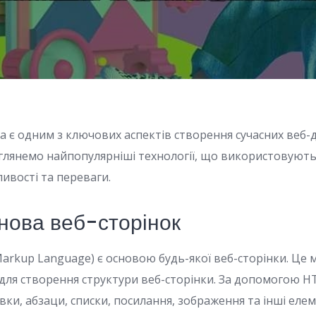
 є одним з ключових аспектів створення сучасних веб-до
озглянемо найпопулярніші технології, що використовуют
ливості та переваги.
нова веб-сторінок
arkup Language) є основою будь-якої веб-сторінки. Це м
для створення структури веб-сторінки. За допомогою 
и, абзаци, списки, посилання, зображення та інші елем