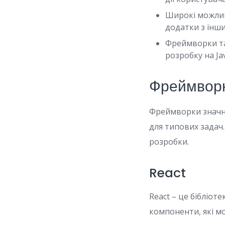
Широкі можливо
додатки з інши
Фреймворки та 
розробку на Jav
Фреймворк
Фреймворки значно
для типових задач
розробки.
React
React – це бібліот
компоненти, які м