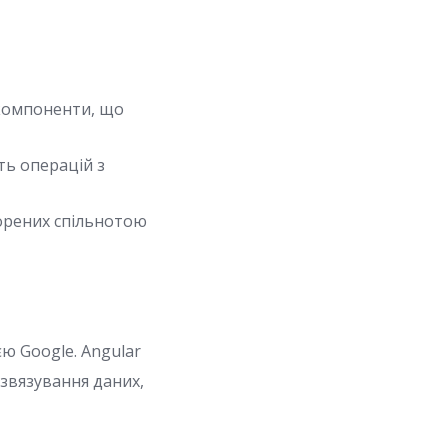
 компоненти, що
ть операцій з
ворених спільнотою
ю Google. Angular
звязування даних,