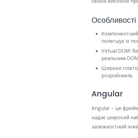
своєю високою про
Особливості
Компонентний 
полегшує їх п
Virtual DOM: R
реальним DOM 
Широке співто
розробників.
Angular
Angular – це фрей
надає широкий наб
залежностний інже