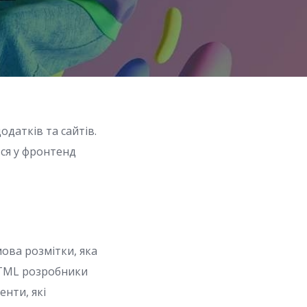
датків та сайтів.
ься у фронтенд
ова розмітки, яка
HTML розробники
енти, які