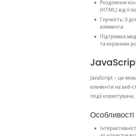
Розділення кон
(HTML) від її 
Гнучкість: З д
елемента.
Підтримка меді
та екранних ро
JavaScript
JavaScript – це мо
елементи на веб-с
події користувача
Особливості
Інтерактивніст
дії користувача