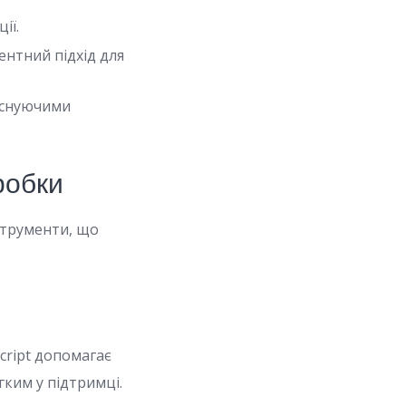
ії.
ентний підхід для
 існуючими
робки
нструменти, що
Script допомагає
гким у підтримці.