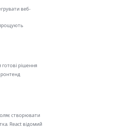
егрувати веб-
 спрощують
 готові рішення
фронтенд
зволяє створювати
ка. React відомий