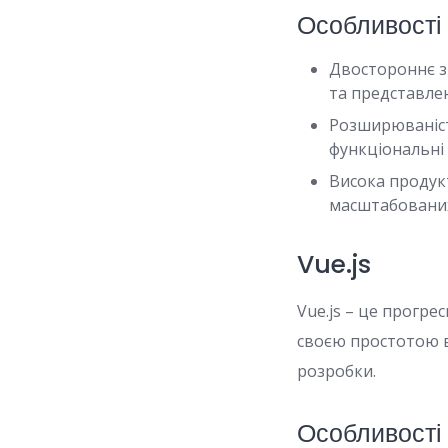
Особливості
Двостороннє з
та представле
Розширюваніст
функціональні
Висока продук
масштабованих
Vue.js
Vue.js – це прогр
своєю простотою в
розробки.
Особливості 