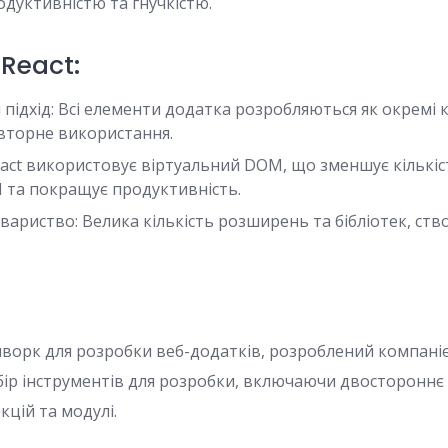
дуктивністю та гнучкістю.
 React:
підхід: Всі елементи додатка розробляються як окремі
овторне використання.
eact використовує віртуальний DOM, що зменшує кількіс
та покращує продуктивність.
вариство: Велика кількість розширень та бібліотек, ст
мворк для розробки веб-додатків, розроблений компаніє
ір інструментів для розробки, включаючи двостороннє 
кцій та модулі.