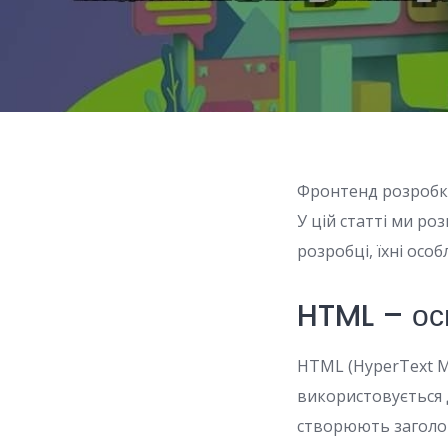
Фронтенд розробка
У цій статті ми р
розробці, їхні особ
HTML – ос
HTML (HyperText M
використовується 
створюють заголовк