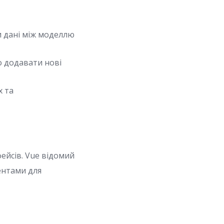
и дані між моделлю
о додавати нові
х та
ейсів. Vue відомий
ентами для