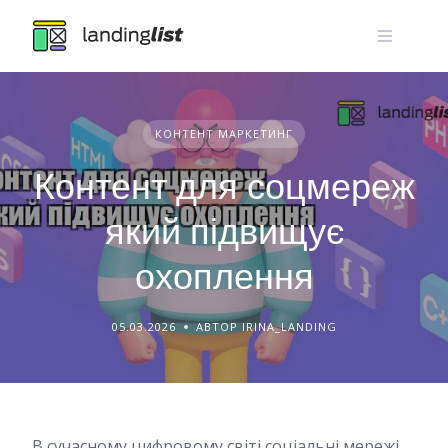
Skip
to
content
КОНТЕНТ МАРКЕТИНГ
Контент для соцмереж
який підвищує
охоплення
05.03.2026
АВТОР IRINA_LANDING
В сучасному цифровому світі соціальні мережі