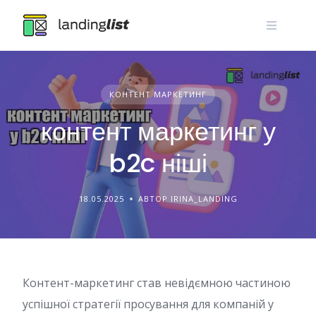
Skip
to
content
КОНТЕНТ МАРКЕТИНГ
контент маркетинг у
b2c ніші
18.05.2025
АВТОР IRINA_LANDING
Контент-маркетинг став невідємною частиною
успішної стратегії просування для компаній у