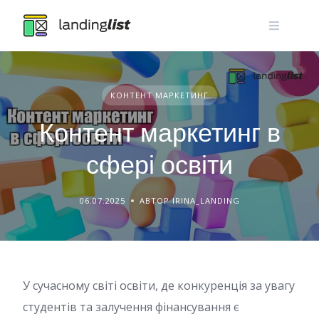
Skip
to
content
КОНТЕНТ МАРКЕТИНГ
Контент маркетинг в
сфері освіти
06.07.2025
АВТОР IRINA_LANDING
У сучасному світі освіти, де конкуренція за увагу
студентів та залучення фінансування є