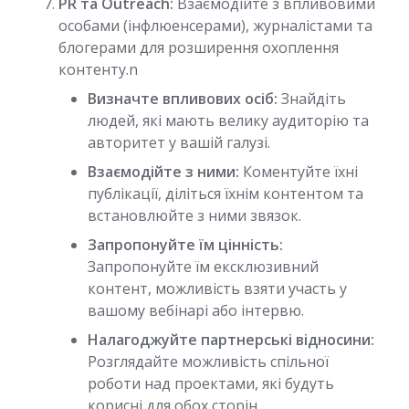
PR та Outreach:
Взаємодійте з впливовими
особами (інфлюенсерами), журналістами та
блогерами для розширення охоплення
контенту.n
Визначте впливових осіб:
Знайдіть
людей, які мають велику аудиторію та
авторитет у вашій галузі.
Взаємодійте з ними:
Коментуйте їхні
публікації, діліться їхнім контентом та
встановлюйте з ними звязок.
Запропонуйте їм цінність:
Запропонуйте їм ексклюзивний
контент, можливість взяти участь у
вашому вебінарі або інтервю.
Налагоджуйте партнерські відносини:
Розглядайте можливість спільної
роботи над проектами, які будуть
корисні для обох сторін.