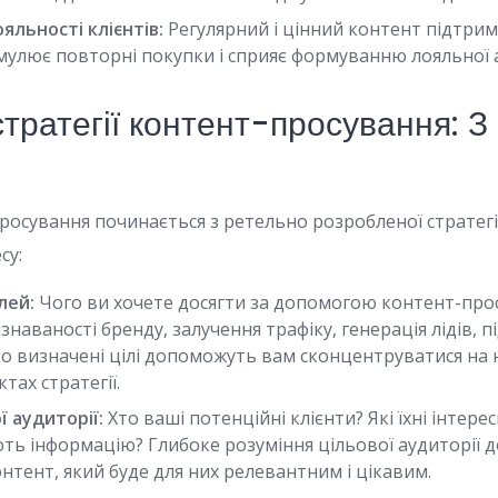
яльності клієнтів:
Регулярний і цінний контент підтриму
мулює повторні покупки і сприяє формуванню лояльної а
тратегії контент-просування: З
росування починається з ретельно розробленої стратегії
су:
лей:
Чого ви хочете досягти за допомогою контент-про
знаваності бренду, залучення трафіку, генерація лідів, 
ко визначені цілі допоможуть вам сконцентруватися на
тах стратегії.
ї аудиторії:
Хто ваші потенційні клієнти? Які їхні інтерес
ть інформацію? Глибоке розуміння цільової аудиторії 
тент, який буде для них релевантним і цікавим.