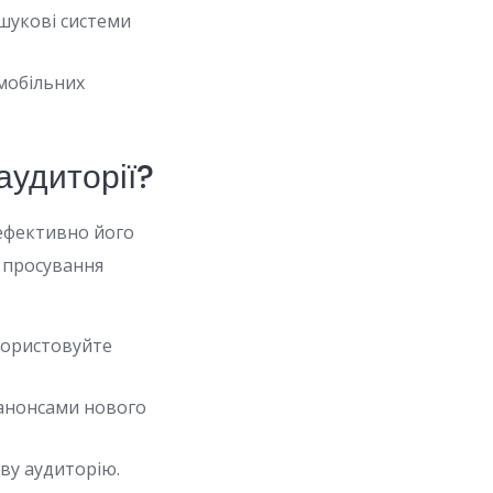
шукові системи
мобільних
аудиторії?
 ефективно його
и просування
користовуйте
 анонсами нового
ову аудиторію.