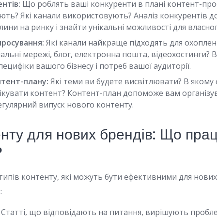
нтів:
Що роблять ваші конкуренти в плані контент-про
ють? Які канали використовують? Аналіз конкурентів 
ини на ринку і знайти унікальні можливості для власно
просування:
Які канали найкраще підходять для охоплен
іальні мережі, блог, електронна пошта, відеохостинги? В
пецифіки вашого бізнесу і потреб вашої аудиторії.
тент-плану:
Які теми ви будете висвітлювати? В якому 
лікувати контент? Контент-план допоможе вам організув
егулярний випуск нового контенту.
енту для нових брендів: Що пра
?
х типів контенту, які можуть бути ефективними для нових
:
Статті, що відповідають на питання, вирішують пробл