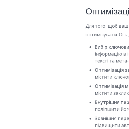
Оптимізац
Для того, щоб ваш
оптимізувати. Ось 
Вибір ключових
інформацію в і
тексті та мета
Оптимізація з
містити ключов
Оптимізація м
містити заклик 
Внутрішня пер
поліпшити його
Зовнішня пере
підвищити авт