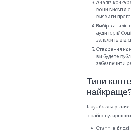
Аналіз конкуре
вони висвітлю
виявити прогал
Вибір каналів 
аудиторії? Соц
залежить від с
Створення кон
ви будете пуб
забезпечити р
Типи конт
найкраще
Існує безліч різни
з найпопулярніших
Статті в блозі: