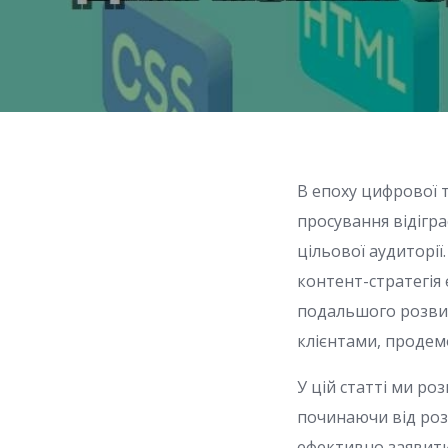
В епоху цифрової 
просування відігр
цільової аудиторії
контент-стратегія
подальшого розвит
клієнтами, продемо
У цій статті ми р
починаючи від роз
ефективно заявити