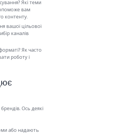
сування? Які теми
допоможе вам
го контенту.
ня вашої цільової
ибір каналів
форматі? Як часто
ати роботу і
цює
 брендів. Ось деякі
еми або надають