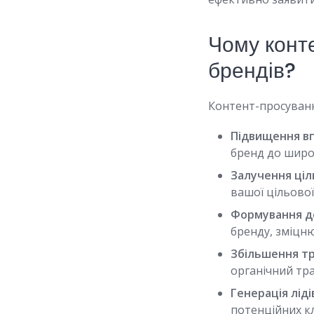
Чому конт
брендів?
Контент-просуванн
Підвищення вп
бренд до широк
Залучення ціл
вашої цільової
Формування до
бренду, зміцню
Збільшення тр
органічний тра
Генерація ліді
потенційних к