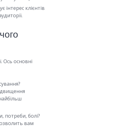
є інтерес клієнтів
удиторії.
 чого
. Ось основні
сування?
підвищення
 найбільш
и, потреби, болі?
дозволить вам