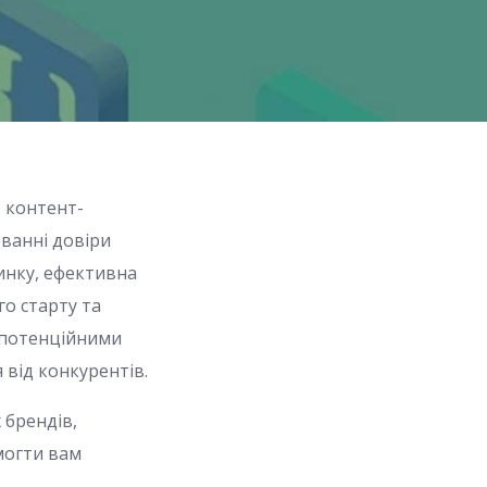
, контент-
юванні довіри
ринку, ефективна
го старту та
 потенційними
 від конкурентів.
 брендів,
могти вам