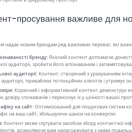
ент-просування важливе для н
я надає новим брендам ряд важливих переваг, які важк
ізнаваності бренду:
Якісний контент допомагає донест
ої аудиторії, зробити його впізнаваним і запамятовув
ьової аудиторії:
Контент, створений з урахуванням інтер
 аудиторії, приваблює потенційних клієнтів і утримує їх
віри:
Корисний і інформативний контент демонструє е
є довіру споживачів і переконує їх у цінності вашої проп
афіку на сайт:
Оптимізований для пошукових систем к
фік на ваш сайт, збільшуючи шанси на конверсію.
в:
Контент може слугувати засобом збору контактної ін
лієнтів, дозволяючи вам налагоджувати з ними подальш