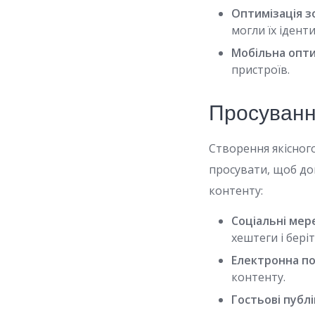
Оптимізація з
могли їх ідент
Мобільна опти
пристроїв.
Просування
Створення якісног
просувати, щоб дон
контенту:
Соціальні мер
хештеги і бері
Електронна п
контенту.
Гостьові публі