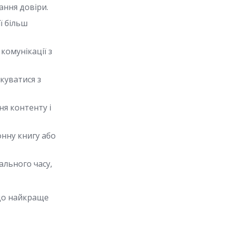
ання довіри.
ї більш
комунікації з
куватися з
я контенту і
нну книгу або
ального часу,
що найкраще