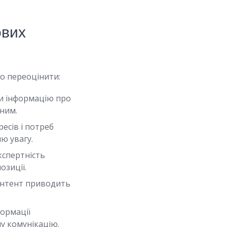
ових
о переоцінити:
и інформацію про
аним.
есів і потреб
ню увагу.
кспертність
озиції.
онтент приводить
формації
у комунікацію.