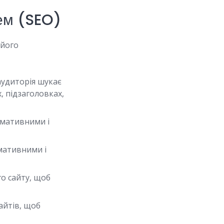
ем (SEO)
 його
аудиторія шукає
, підзаголовках,
рмативними і
мативними і
о сайту, щоб
айтів, щоб