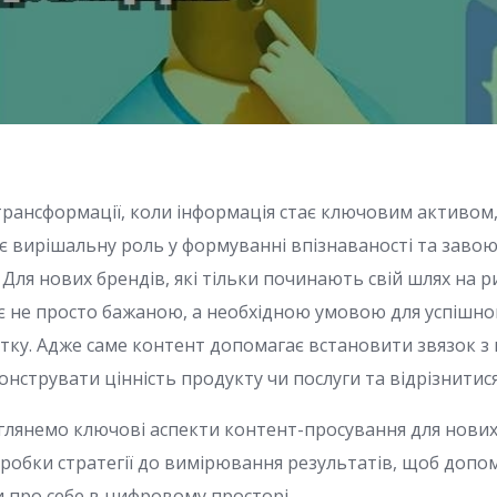
трансформації, коли інформація стає ключовим активом
ає вирішальну роль у формуванні впізнаваності та заво
. Для нових брендів, які тільки починають свій шлях на 
 є не просто бажаною, а необхідною умовою для успішно
ку. Адже саме контент допомагає встановити звязок з
нструвати цінність продукту чи послуги та відрізнитися
озглянемо ключові аспекти контент-просування для нових
робки стратегії до вимірювання результатів, щоб допо
 про себе в цифровому просторі.