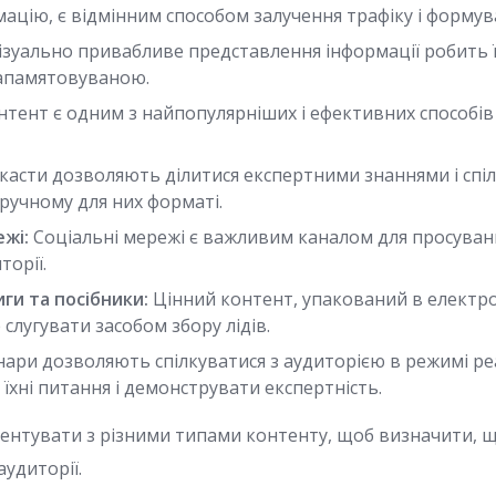
ацію, є відмінним способом залучення трафіку і формув
ізуально привабливе представлення інформації робить ї
запамятовуваною.
тент є одним з найпопулярніших і ефективних способів 
асти дозволяють ділитися експертними знаннями і спіл
ручному для них форматі.
ежі:
Соціальні мережі є важливим каналом для просуванн
торії.
ги та посібники:
Цінний контент, упакований в електро
 слугувати засобом збору лідів.
нари дозволяють спілкуватися з аудиторією в режимі ре
 їхні питання і демонструвати експертність.
ентувати з різними типами контенту, щоб визначити, 
удиторії.