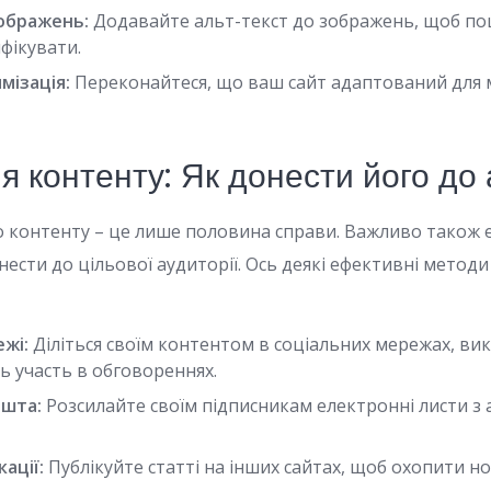
ображень:
Додавайте альт-текст до зображень, щоб по
ифікувати.
мізація:
Переконайтеся, що ваш сайт адаптований для 
 контенту: Як донести його до 
о контенту – це лише половина справи. Важливо також
ести до цільової аудиторії. Ось деякі ефективні метод
ежі:
Діліться своїм контентом в соціальних мережах, ви
ть участь в обговореннях.
ошта:
Розсилайте своїм підписникам електронні листи з
кації:
Публікуйте статті на інших сайтах, щоб охопити н