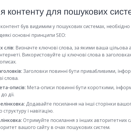
ія контенту для пошукових сист
 контент був видимим у пошукових системах, необхідно
деякі основні принципи SEO:
 слів:
Визначте ключові слова, за якими ваша цільова 
нтернеті. Використовуйте ці ключові слова в заголовках
-описах.
аголовків:
Заголовки повинні бути привабливими, інфо
і слова.
ета-описів:
Мета-описи повинні бути короткими, інфор
до дії.
елінковка:
Додавайте посилання на інші сторінки вашог
 структуру і навігацію.
лінковка:
Отримуйте посилання з інших авторитетних с
оритет вашого сайту в очах пошукових систем.