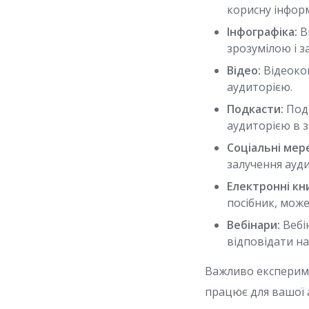
корисну інформ
Інфографіка:
В
зрозумілою і 
Відео:
Відеокон
аудиторією.
Подкасти:
Подк
аудиторією в з
Соціальні мер
залучення ауди
Електронні кни
посібник, може
Вебінари:
Вебі
відповідати на
Важливо експерим
працює для вашої а