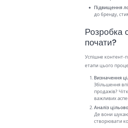
Підвищення ло
до бренду, сти
Розробка с
почати?
Успішне контент-п
етапи цього проце
Визначення ці
Збільшення впі
продажів? Чіт
важливих аспек
Аналіз цільово
Де вони шукаю
створювати кон