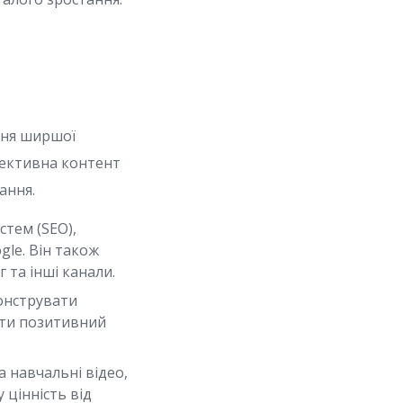
ння ширшої
Ефективна контент
ання.
тем (SEO),
gle. Він також
 та інші канали.
онструвати
ати позитивний
а навчальні відео,
цінність від