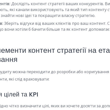
нтів:
Дослідіть контент стратегії ваших конкурентів. Ви
ють, які канали використовують та який тип контенту 
найти нові ідеї та покращити власну стратегію.
в:
Зберіть відгуки від ваших клієнтів про ваш контент. С
о вони хотіли б бачити більше та як контент допомагає
ементи контент стратегії на ета
вання
аудиту можна переходити до розробки або коригування к
ти, які слід враховувати:
я цілей та KPI
ідно чітко визначити цілі, яких ви хочете досягти за д