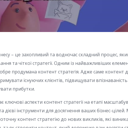
несу – це захопливий та водночас складний процес, яки
ння та чіткої стратегії. Одним із найважливіших елеме
обре продумана контент стратегія. Адже саме контент 
тримувати існуючих клієнтів, підвищувати впізнаваність
вати прибутки.
ає ключові аспекти контент стратегії на етапі масштаб
а дієві інструменти для досягнення ваших бізнес-цілей.
оточну контент стратегію до нових викликів, які вини
, та як створити контент, який допоможе вам досягти с