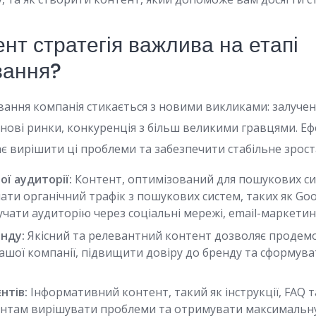
нт стратегія важлива на етапі
вання?
вання компанія стикається з новими викликами: залуче
а нові ринки, конкуренція з більш великими гравцями. 
ає вирішити ці проблеми та забезпечити стабільне зрост
ої аудиторії:
Контент, оптимізований для пошукових сис
ати органічний трафік з пошукових систем, таких як Goo
чати аудиторію через соціальні мережі, email-маркетинг
нду:
Якісний та релевантний контент дозволяє продем
вашої компанії, підвищити довіру до бренду та сформув
нтів:
Інформативний контент, такий як інструкції, FAQ т
єнтам вирішувати проблеми та отримувати максимальну 