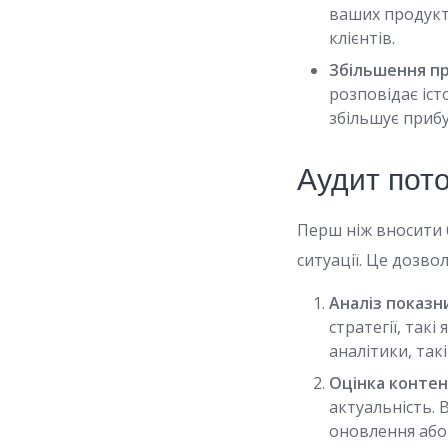
ваших продукт
клієнтів.
Збільшення пр
розповідає істо
збільшує прибу
Аудит пото
Перш ніж вносити 
ситуації. Це дозв
Аналіз показни
стратегії, такі
аналітики, так
Оцінка контен
актуальність. 
оновлення або