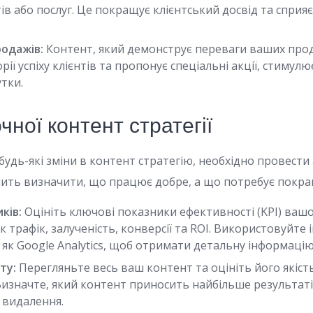
ів або послуг. Це покращує клієнтський досвід та спри
одажів:
Контент, який демонструє переваги ваших проду
рії успіху клієнтів та пропонує спеціальні акції, стимул
тки.
чної контент стратегії
будь-які зміни в контент стратегію, необхідно провести
олить визначити, що працює добре, а що потребує покр
ків:
Оцініть ключові показники ефективності (KPI) вашо
 як трафік, залученість, конверсії та ROI. Використовуйте
і як Google Analytics, щоб отримати детальну інформацію
ту:
Перегляньте весь ваш контент та оцініть його якість
Визначте, який контент приносить найбільше результаті
 видалення.