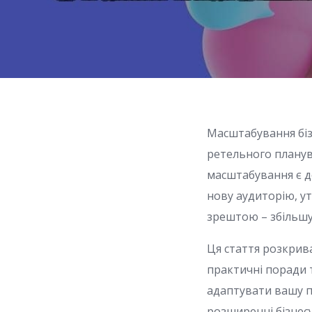
Масштабування біз
ретельного планува
масштабування є д
нову аудиторію, у
зрештою – збільшу
Ця стаття розкрив
практичні поради т
адаптувати вашу п
розширенні бізнесу