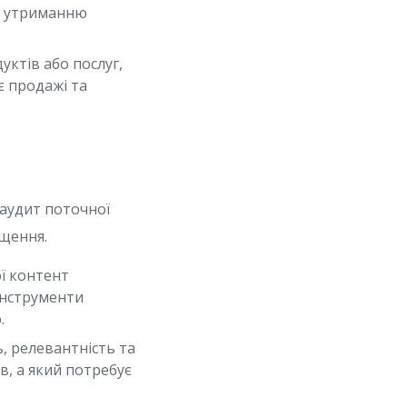
яє утриманню
ктів або послуг,
ює продажі та
 аудит поточної
ащення.
ї контент
 інструменти
.
, релевантність та
в, а який потребує