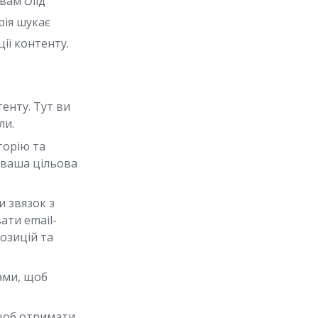
вам слід
рія шукає
ії контенту.
енту. Тут ви
ли.
торію та
 ваша цільова
и звязок з
ати email-
озицій та
ами, щоб
 щоб отримати