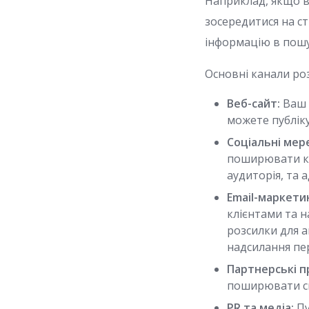
Наприклад, якщо в
зосередитися на с
інформацію в пошу
Основні канали р
Веб-сайт:
Ваш 
можете публікув
Соціальні мер
поширювати ко
аудиторія, та 
Email-маркети
клієнтами та 
розсилки для а
надсилання пе
Партнерські п
поширювати сві
PR та медіа:
Пу