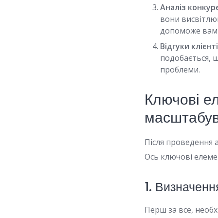
Аналіз конкуре
вони висвітлю
допоможе вам з
Відгуки клієнті
подобається, щ
проблеми.
Ключові ел
масштабу
Після проведення 
Ось ключові елемен
1. Визначенн
Перш за все, необх