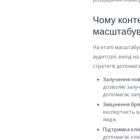
Чому конте
масштабу
На етапі масштабу
аудиторії, вихід н
стратегія допомаг
Залучення нов
дозволяє залуч
допомагає залу
Зміцнення бре
експертність 
імідж.
Підтримка кліє
допомагає клі