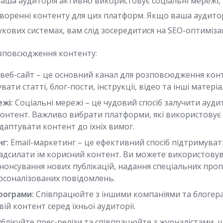
аша аудиторія активно використовує соціальні мережі, 
творенні контенту для цих платформ. Якщо ваша аудито
кових системах, вам слід зосередитися на SEO-оптимізац
озповсюдження контенту:
веб-сайт – це основний канал для розповсюдження конт
ати статті, блог-пости, інструкції, відео та інші матеріа
ежі:
Соціальні мережі – це чудовий спосіб залучити ауди
нтент. Важливо вибрати платформи, які використовує
адаптувати контент до їхніх вимог.
нг:
Email-маркетинг – це ефективний спосіб підтримуват
надсилати їм корисний контент. Ви можете використовув
нонсування нових публікацій, надання спеціальних проп
рсоналізованих повідомлень.
рограми:
Співпрацюйте з іншими компаніями та блогер
й контент серед їхньої аудиторії.
блікуйте прес-релізи та співпрацюйте з журналістами,