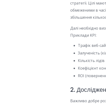
стратегії. Цілі м
обмеженими в часі 
збільшення кількос
Далі необхідно виз
Приклади KPI:
Трафік веб-сай
Залученість (кі
Кількість лідів
Коефіцієнт кон
ROI (поверненн
2. Досліджен
Важливо добре розу