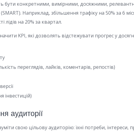
ають бути конкретними, вимірними, досяжними, релевант
(SMART). Наприклад, збільшення трафіку на 50% за 6 міс
ті лідів на 20% за квартал.
начити KPI, які дозволять відстежувати прогрес у досягн
ту
лькість переглядів, лайків, коментарів, репостів)
версії
я інвестицій)
ня аудиторії
міти свою цільову аудиторію: їхні потреби, інтереси, 