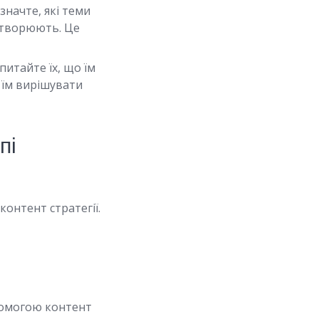
значте, які теми
створюють. Це
питайте їх, що їм
 їм вирішувати
пі
онтент стратегії.
опомогою контент