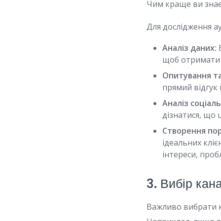
Чим краще ви знає
Для дослідження а
Аналіз даних:
В
щоб отримати 
Опитування та
прямий відгук 
Аналіз соціал
дізнатися, що
Створення порт
ідеальних кліє
інтереси, проб
3. Вибір ка
Важливо вибрати ка