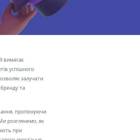
й вимагає
нтів успішного
дозволяє залучати
 бренду та
ування, пропонуючи
 Ми розглянемо, як
кають при
талого зростання.