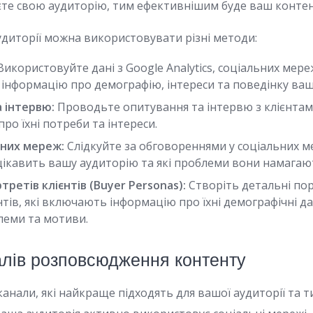
те свою аудиторію, тим ефективнішим буде ваш контен
удиторії можна використовувати різні методи:
икористовуйте дані з Google Analytics, соціальних мер
інформацію про демографію, інтереси та поведінку вашо
 інтервю:
Проводьте опитування та інтервю з клієнта
про їхні потреби та інтереси.
ьних мереж:
Слідкуйте за обговореннями у соціальних м
 цікавить вашу аудиторію та які проблеми вони намагаю
ретів клієнтів (Buyer Personas):
Створіть детальні по
нтів, які включають інформацію про їхні демографічні да
леми та мотиви.
налів розповсюдження контенту
нали, які найкраще підходять для вашої аудиторії та т