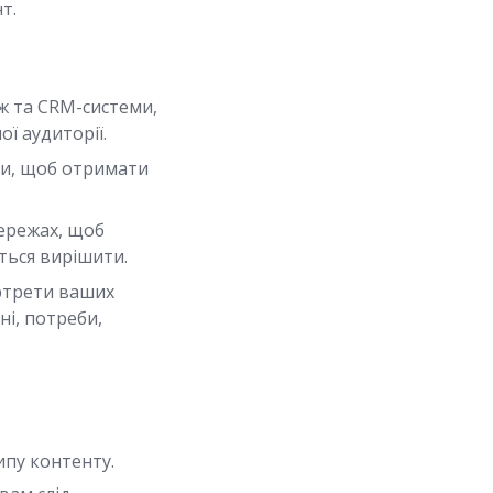
т.
еж та CRM-системи,
ї аудиторії.
ми, щоб отримати
ережах, щоб
ться вирішити.
ртрети ваших
ні, потреби,
ипу контенту.