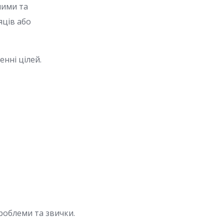
ними та
яців або
енні цілей.
проблеми та звички.