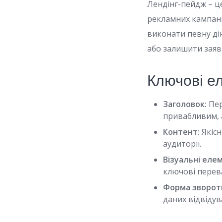
Лендінг-пейдж – ц
рекламних кампані
виконати певну ді
або залишити заяв
Ключові е
Заголовок:
Пер
привабливим, 
Контент:
Якісн
аудиторії.
Візуальні еле
ключові перева
Форма зворотн
даних відвідув