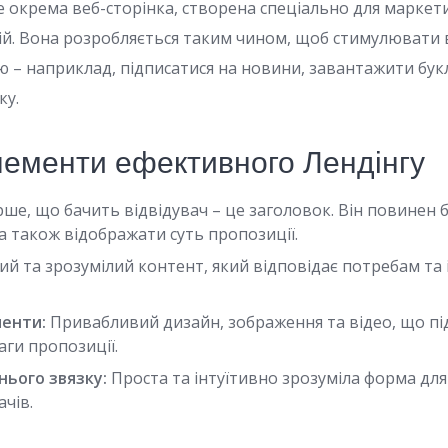
е окрема веб-сторінка, створена спеціально для маркет
й. Вона розробляється таким чином, щоб стимулювати 
ю – наприклад, підписатися на новини, завантажити бук
ку.
лементи ефективного Лендінгу
ше, що бачить відвідувач – це заголовок. Він повинен 
а також відображати суть пропозиції.
ий та зрозумілий контент, який відповідає потребам та 
менти:
Привабливий дизайн, зображення та відео, що п
ги пропозиції.
ього звязку:
Проста та інтуїтивно зрозуміла форма дл
ачів.