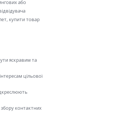
ингових або
відвідувача
лет, купити товар
бути яскравим та
інтересам цільової
ідкреслюють
я збору контактних