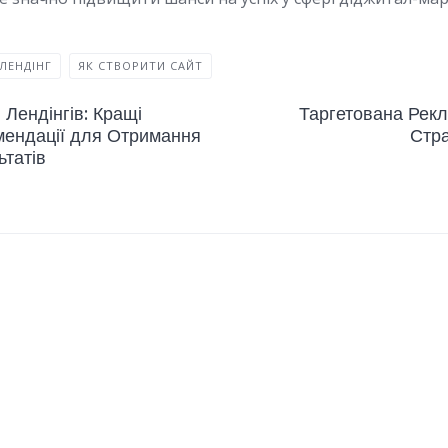
ЛЕНДІНГ
ЯК СТВОРИТИ САЙТ
 Лендінгів: Кращі
Таргетована Рекл
мендації для Отримання
Стра
татів