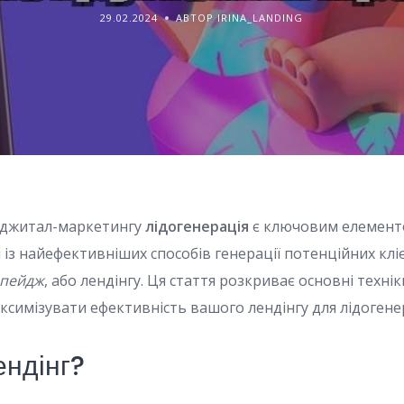
29.02.2024
АВТОР IRINA_LANDING
 діджитал-маркетингу
лідогенерація
є ключовим елементо
н із найефективніших способів генерації потенційних кліє
-пейдж
, або лендінгу. Ця стаття розкриває основні технік
ксимізувати ефективність вашого лендінгу для лідогенер
ендінг?