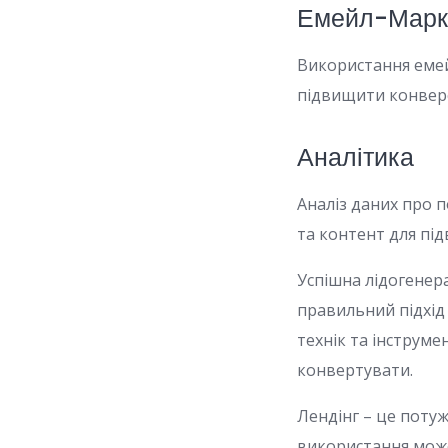
Емейл-Марк
Використання еме
підвищити конвер
Аналітика
Аналіз даних про п
та контент для пі
Успішна лідогенер
правильний підхід
технік та інструме
конвертувати.
Лендінг – це поту
використання може