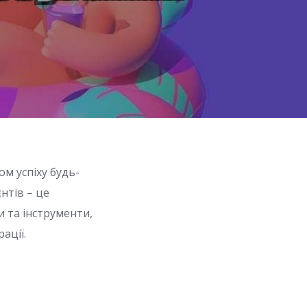
м успіху будь-
нтів – це
и та інструменти,
ації.