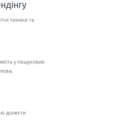
ндінгу
тні техніки та
имість у пошукових
слова,
но донести