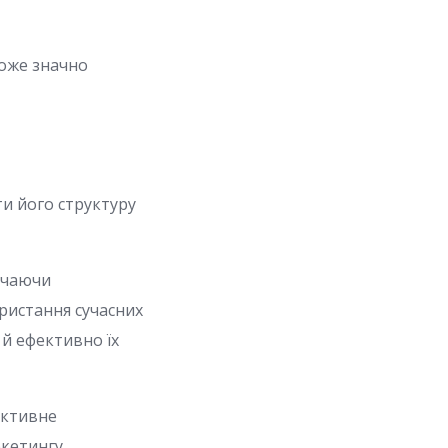
оже значно
ти його структуру
лючаючи
ристання сучасних
 й ефективно їх
ективне
кетингу.