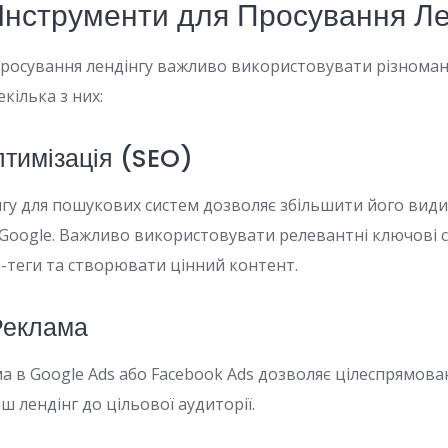
 Інструменти для Просування Ле
росування лендінгу важливо використовувати різномані
екілька з них:
тимізація (SEO)
нгу для пошукових систем дозволяє збільшити його вид
к Google. Важливо використовувати релевантні ключові 
-теги та створювати цінний контент.
Реклама
а в Google Ads або Facebook Ads дозволяє цілеспрямова
 лендінг до цільової аудиторії.