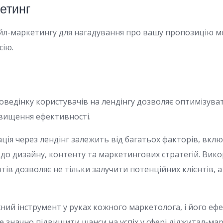
етинг
йл-маркетингу для нагадування про вашу пропозицію м
сію.
оведінку користувачів на лендінгу дозволяє оптимізува
двищення ефективності.
ація через лендінг залежить від багатьох факторів, вк
 до дизайну, контенту та маркетингових стратегій. Вико
нтів дозволяє не тільки залучити потенційних клієнтів, а
жний інструмент у руках кожного маркетолога, і його еф
 значно підвищити шанси на успіх у сфері діджитал-мар