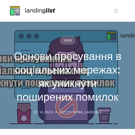
Skip
to
content
SMM
Основи просування в
соціальних мережах:
як уникнути
поширених помилок
23.10.2024
АВТОР IRINA_LANDING