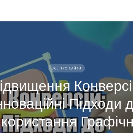
ВСЕ ПРО САЙТИ
ідвищення Конверсі
нноваційні Підходи 
користання Графіч