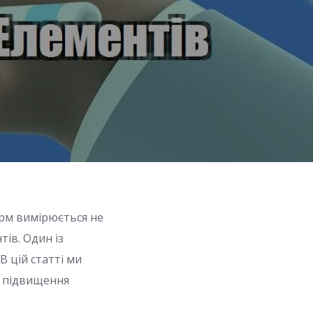
орм вимірюється не
тів. Один із
В цій статті ми
я підвищення