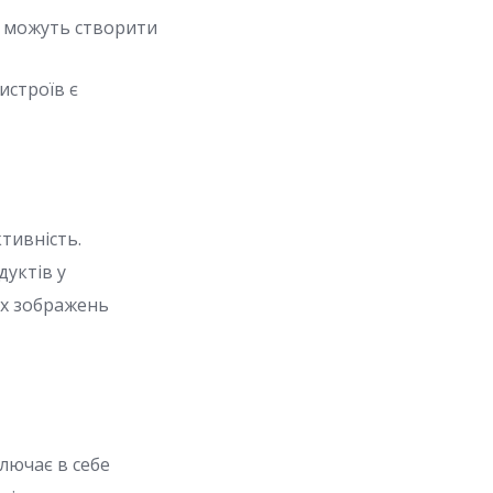
, можуть створити
истроїв є
тивність.
дуктів у
их зображень
лючає в себе