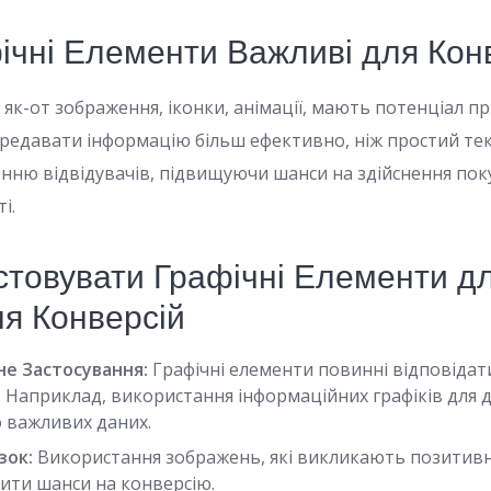
ічні Елементи Важливі для Кон
 як-от зображення, іконки, анімації, мають потенціал п
ередавати інформацію більш ефективно, ніж простий те
нню відвідувачів, підвищуючи шанси на здійснення пок
і.
стовувати Графічні Елементи д
я Конверсій
е Застосування:
Графічні елементи повинні відповідат
. Наприклад, використання інформаційних графіків для 
о важливих даних.
зок:
Використання зображень, які викликають позитивні
ити шанси на конверсію.