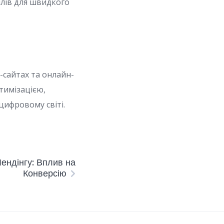
йлів для швидкого
-сайтах та онлайн-
тимізацією,
цифровому світі.
ендінгу: Вплив на
Конверсію