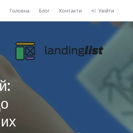
Головна
Блог
Контакти
Увійти
й:
до
них