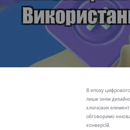
В епоху цифрового
лише їхнім дизайно
ключових елементів
обговоримо іннова
конверсій.