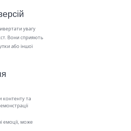
версій
ривертати увагу
кст. Вони сприяють
упки або іншої
ля
и контенту та
демонстрації
 емоції, може