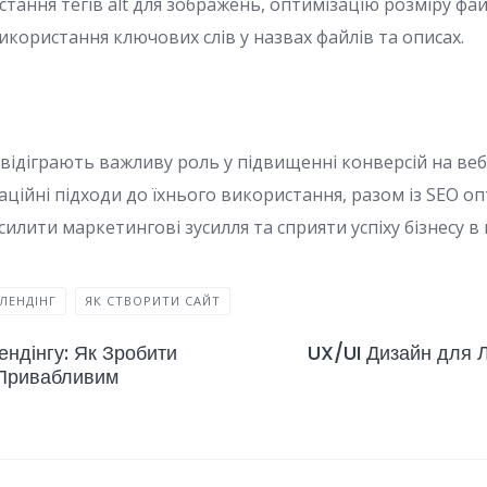
тання тегів alt для зображень, оптимізацію розміру фа
икористання ключових слів у назвах файлів та описах.
 відіграють важливу роль у підвищенні конверсій на веб
ційні підходи до їхнього використання, разом із SEO оп
илити маркетингові зусилля та сприяти успіху бізнесу в 
ЛЕНДІНГ
ЯК СТВОРИТИ САЙТ
ендінгу: Як Зробити
UX/UI Дизайн для Л
 Привабливим