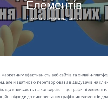
Елементів
31.01.2024
АВТОР IRINA_LANDING
 маркетингу ефективність веб-сайтів та онлайн-платф
м, але й здатністю перетворювати відвідувачів на клієн
, що впливають на конверсію, – це графічні елементи. 
ційні підходи до використання графічних елементів дл