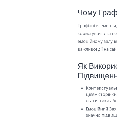
Чому Граф
Графічні елементи,
користувачів та п
емоційному залуче
важливої дії на сайт
Як Викори
Підвищенн
Контекстуальн
цілям сторінки
статистики аб
Емоційний Звя
значно підвищ