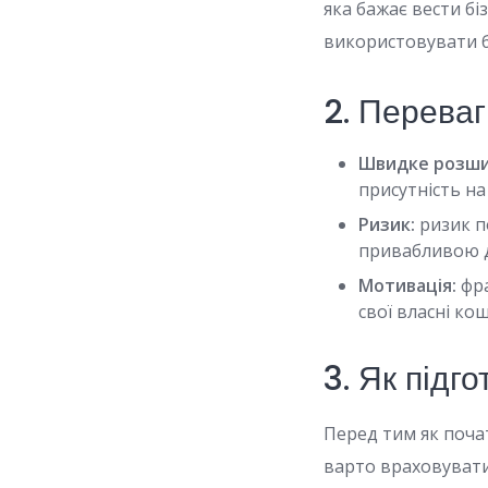
яка бажає вести б
використовувати б
2. Перева
Швидке розши
присутність на
Ризик:
ризик п
привабливою дл
Мотивація:
фра
свої власні ко
3. Як під
Перед тим як поча
варто враховувати