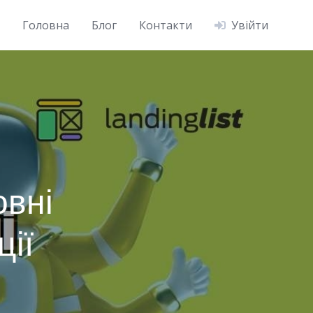
Головна
Блог
Контакти
Увійти
овні
ції