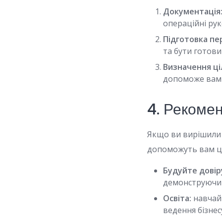
Документація
операційні ру
Підготовка пе
та бути готови
Визначення ці
допоможе вам 
4. Рекоме
Якщо ви вирішили 
допоможуть вам ц
Будуйте довір
демонструючи у
Освіта:
навчайт
ведення бізне