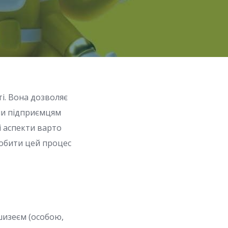
і. Вона дозволяє
чи підприємцям
ні аспекти варто
робити цей процес
шизеєм (особою,