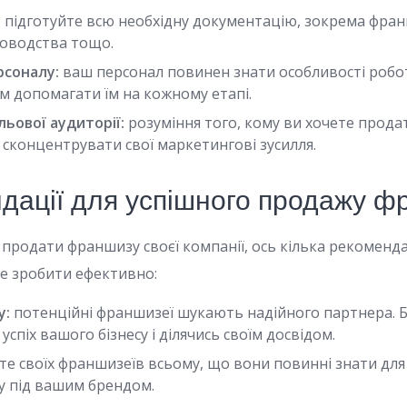
:
підготуйте всю необхідну документацію, зокрема фран
ководства тощо.
рсоналу:
ваш персонал повинен знати особливості роб
м допомагати їм на кожному етапі.
льової аудиторії:
розуміння того, кому ви хочете прода
сконцентрувати свої маркетингові зусилля.
ндації для успішного продажу 
продати франшизу своєї компанії, ось кілька рекомендац
е зробити ефективно:
у:
потенційні франшизеї шукають надійного партнера. Б
спіх вашого бізнесу і ділячись своїм досвідом.
е своїх франшизеїв всьому, що вони повинні знати для
су під вашим брендом.