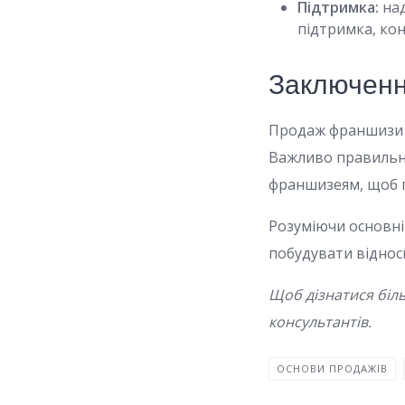
Підтримка:
над
підтримка, ко
Заключен
Продаж франшизи –
Важливо правильно
франшизеям, щоб г
Розуміючи основні
побудувати відноси
Щоб дізнатися біл
консультантів.
ОСНОВИ ПРОДАЖІВ