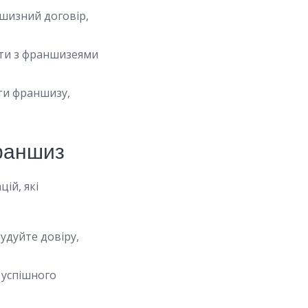
шизний договір,
оти з франшизеями
ти франшизу,
франшиз
ій, які
удуйте довіру,
 успішного