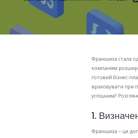
Франшиза стала од
компаніям розширю
готовий бізнес-пла
враховувати при п
успішним? Розглян
1. Визнач
Франшиза – це дог