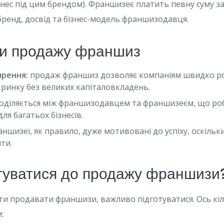
ізнес під цим брендом). Франшизеє платить певну суму з
ренд, досвід та бізнес-модель франшизодавця.
ги продажу франшиз
рення:
продаж франшиз дозволяє компаніям швидко 
 ринку без великих капіталовкладень.
оділяється між франшизодавцем та франшизеєм, що р
я багатьох бізнесів.
ншизеї, як правило, дуже мотивовані до успіху, оскіль
шти.
готуватися до продажу франшизи
ти продавати франшизи, важливо підготуватися. Ось кіль
: