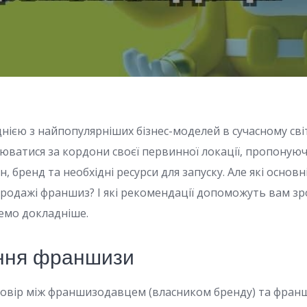
нією з найпопулярніших бізнес-моделей в сучасному світ
ватися за кордони своєї первинної локації, пропоную
н, бренд та необхідні ресурси для запуску. Але які основ
родажі франшиз? І які рекомендації допоможуть вам з
емо докладніше.
ення франшизи
овір між франшизодавцем (власником бренду) та фран