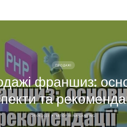
ПРОДАЖІ
дажі франшиз: осн
пекти та рекоменда
29.09.2023
АВТОР IRINA_LANDING