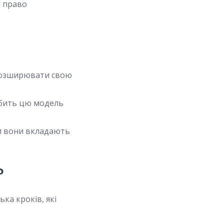
а право
розширювати свою
обить цю модель
ки вони вкладають
?
ка кроків, які