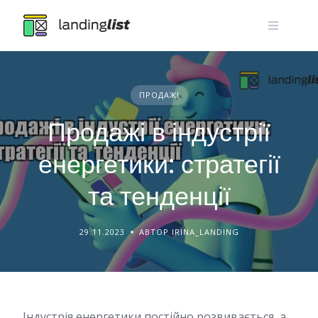
Skip
to
content
ПРОДАЖІ
Продажі в індустрії
енергетики: стратегії
та тенденції
29.11.2023
АВТОР IRINA_LANDING
Індустрія енергетики постійно розвивається, а