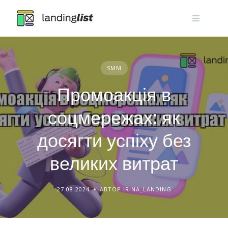
Skip
to
content
SMM
Промоакція в
соцмережах: як
досягти успіху без
великих витрат
27.08.2024
АВТОР IRINA_LANDING