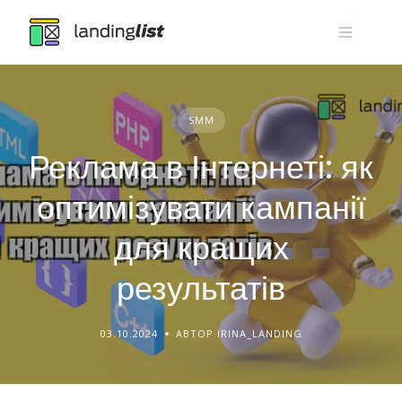
Skip
to
content
SMM
Реклама в Інтернеті: як
оптимізувати кампанії
для кращих
результатів
03.10.2024
АВТОР IRINA_LANDING