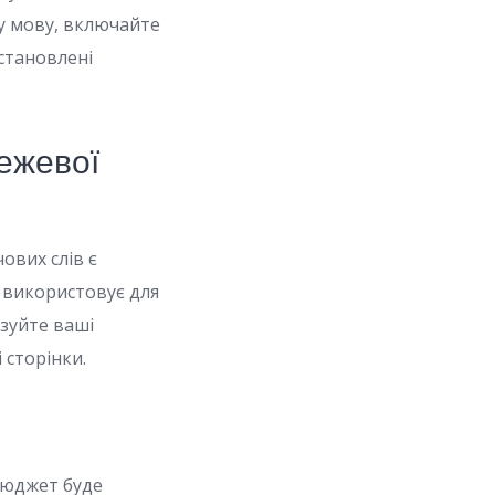
у мову, включайте
становлені
режевої
ових слів є
я використовує для
зуйте ваші
 сторінки.
Бюджет буде