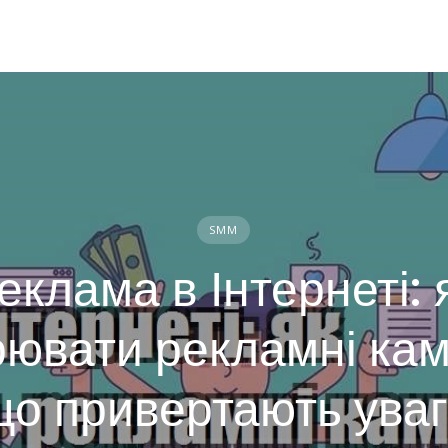
SMM
еклама в Інтернеті: 
ювати рекламні кам
що привертають уваг