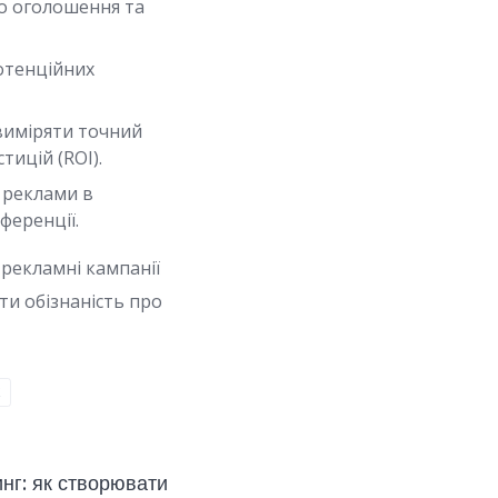
го оголошення та
отенційних
 виміряти точний
тицій (ROI).
 реклами в
ференції.
рекламні кампанії
ти обізнаність про
Х
нг: як створювати