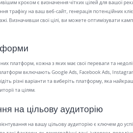
вішим кроком є визначення чітких цілей для вашої рекл
ня трафіку на ваш веб-сайт, генерація потенційних кліє
ажі. Визначивши свої цілі, ви можете оптимізувати кам
тформи
мних платформ, кожна з яких має свої переваги та недолік
латформ включають Google Ads, Facebook Ads, Instagra
слідіть різні варіанти та виберіть платформу, яка найкра
иторії та цілям.
ння на цільову аудиторію
орієнтування на вашу цільову аудиторію є ключем до усп