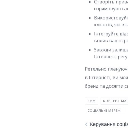
Створіть прив
спрямовують ко
Використовуйт
клієнтів, які 
Інтегруйте від
вплив вашої ре
Завжди залиша
Інтернеті, рег
Ретельно плануючи
в Інтернеті, ви мо
бренд та досягти св
SMM
КОНТЕНТ МА
СОЦІАЛЬНІ МЕРЕЖІ
Керування соці