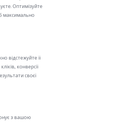
вуєте. Оптимізуйте
об максимально
жно відстежуйте її
кліків, конверсії
езультати своєї
зонує з вашою