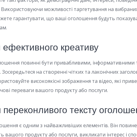
те такі фактори, як демографічні дані, інтереси, поведін
. Використовуючи можливості таргетування на вибрани
жете гарантувати, що ваші оголошення будуть показув
ам.
 ефективного креативу
олошення повинні бути привабливими, інформативними 
ї. Зосередьтеся на створенні чітких та лаконічних заголо
користовуйте високоякісні зображення та відео, які прив
ові переваги вашого продукту або послуги.
 переконливого тексту оголоше
ошення є одним з найважливіших елементів. Він повин
ь вашого продукту або послуги, викликати інтерес і сп