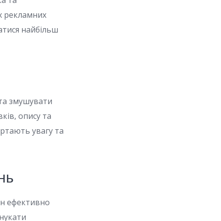
ка та
х рекламних
атися найбільш
та змушувати
вків, опису та
ертають увагу та
нь
ен ефективно
онукати