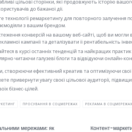
абливі цільові сторінки, які продовжують історію вашо
ристувачів до бажаної дії.
е технології ремаркетингу для повторного залучення п
взаємодіяли з вашим брендом.
стеження конверсій на вашому веб-сайті, щоб ви могли
кламної кампанії та деталізувати її рентабельність інвес
йтеся в курсі останніх тенденцій та найкращих практик
улярно читаючи галузеві блоги та відвідуючи онлайн-кон
, створюючи ефективний креатив та оптимізуючи свої 
жете привернути увагу своєї цільової аудиторії, підвищи
оїх бізнес-цілей.
РКЕТИНГ
ПРОСУВАННЯ В СОЦМЕРЕЖАХ
РЕКЛАМА В СОЦМЕРЕЖА
альними мережами: як
Контент-маркети