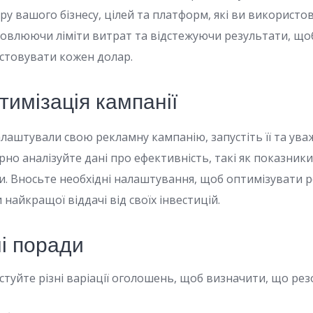
ру вашого бізнесу, цілей та платформ, які ви використо
новлюючи ліміти витрат та відстежуючи результати, щ
стовувати кожен долар.
птимізація кампанії
налаштували свою рекламну кампанію, запустіть її та ува
рно аналізуйте дані про ефективність, такі як показники 
ти. Вносьте необхідні налаштування, щоб оптимізувати р
 найкращої віддачі від своїх інвестицій.
і поради
стуйте різні варіації оголошень, щоб визначити, що ре