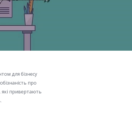
том для бізнесу
обізнаність про
, які привертають
.