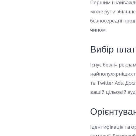
Першим і найважли
може бути збільшен
безпосередні прод
чином.
Вибір пла
Існує безліч рекла
найпопулярніших п
та Twitter Ads. До
вашій цільовій ауд
Орієнтува
Ідентифікація та 