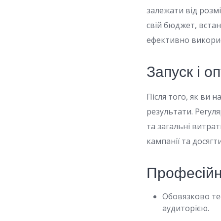
залежати від розмі
свій бюджет, вста
ефективно викори
Запуск і о
Після того, як ви 
результати. Регуля
та загальні витра
кампанії та досягти
Професійн
Обовязково те
аудиторією.