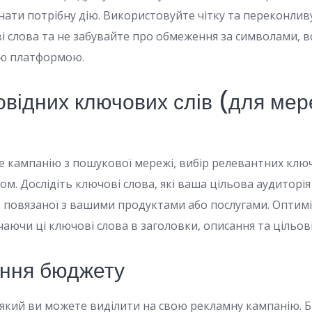
нати потрібну дію. Використовуйте чітку та переконлив
і слова та не забувайте про обмеження за символами, в
ю платформою.
овідних ключових слів (для ме
е кампанію з пошукової мережі, вибір релевантних ключ
м. Дослідіть ключові слова, які ваша цільова аудиторі
, повязаної з вашими продуктами або послугами. Оптимі
ючи ці ключові слова в заголовки, описання та цільові
ння бюджету
який ви можете виділити на свою рекламну кампанію. 