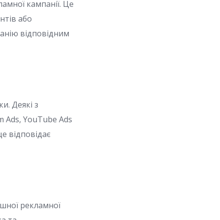
амної кампанії. Це
нтів або
панію відповідним
и. Деякі з
m Ads, YouTube Ads
ще відповідає
ішної рекламної