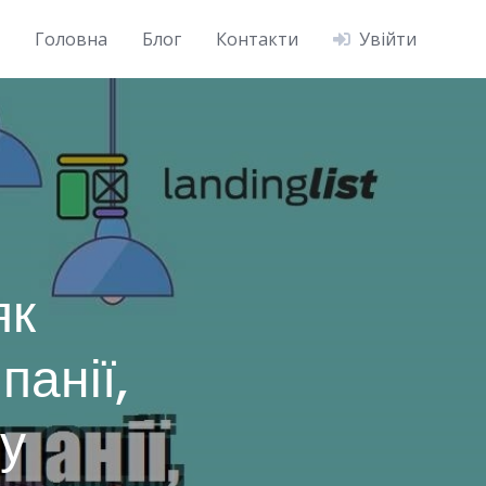
Головна
Блог
Контакти
Увійти
як
панії,
у