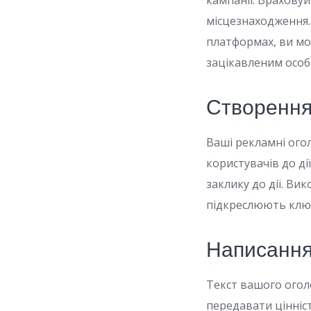
кампанії. Враховуй
місцезнаходження
платформах, ви мо
зацікавленим особ
Створення
Ваші рекламні ог
користувачів до ді
заклику до дії. Ви
підкреслюють ключ
Написання
Текст вашого огол
передавати цінніст