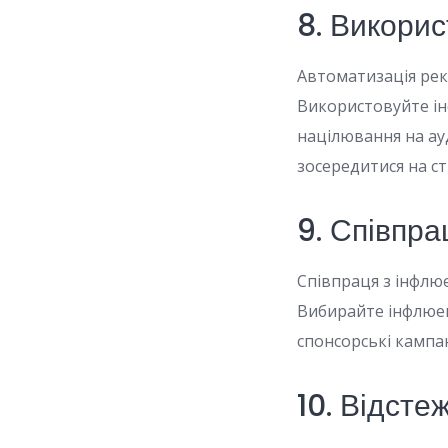
8. Викори
Автоматизація рек
Використовуйте ін
націлювання на ау
зосередитися на ст
9. Співпр
Співпраця з інфлю
Вибирайте інфлюенс
спонсорські кампан
10. Відсте