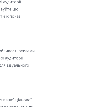
 аудиторії.
товуйте цю
и їх показ
обливості реклами.
ї аудиторії.
для візуального
я вашої цільової