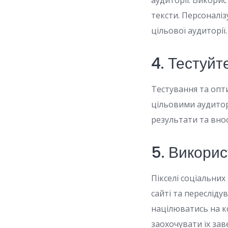
аудиторії. Викорис
тексти. Персоналі
цільової аудиторії.
4. Тестуйт
Тестування та опт
цільовими аудитор
результати та вно
5. Викорис
Пікселі соціальни
сайті та переслід
націлюватись на ко
заохочувати їх за