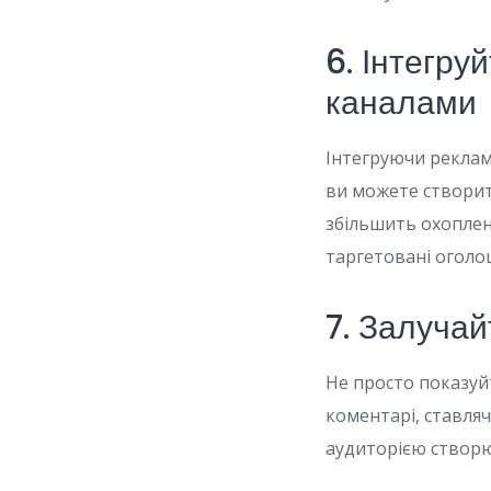
6. Інтегр
каналами
Інтегруючи рекла
ви можете створит
збільшить охоплен
таргетовані оголо
7. Залучай
Не просто показуй
коментарі, ставля
аудиторією створю