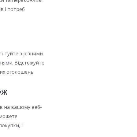
ки та переконливі
в і потреб
ентуйте з різними
нями. Відстежуйте
ших оголошень.
еж
ів на вашому веб-
 можете
покупки, і