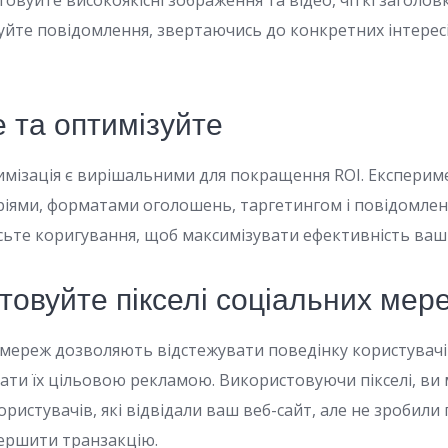
товуйте високоякісні зображення та відео, чіткі заголов
зуйте повідомлення, звертаючись до конкретних інтересі
е та оптимізуйте
имізація є вирішальними для покращення ROI. Експерим
іями, форматами оголошень, таргетингом і повідомлен
сьте коригування, щоб максимізувати ефективність ва
товуйте пікселі соціальних мер
х мереж дозволяють відстежувати поведінку користувач
увати їх цільовою рекламою. Використовуючи пікселі, ви
ристувачів, які відвідали ваш веб-сайт, але не зробили 
вершити транзакцію.