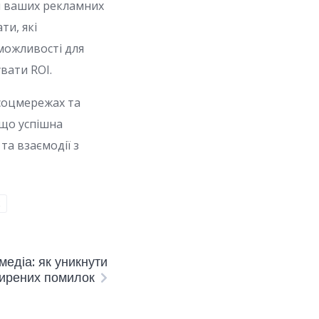
я ваших рекламних
ти, які
можливості для
вати ROI.
соцмережах та
 що успішна
та взаємодії з
Х
медіа: як уникнути
ирених помилок