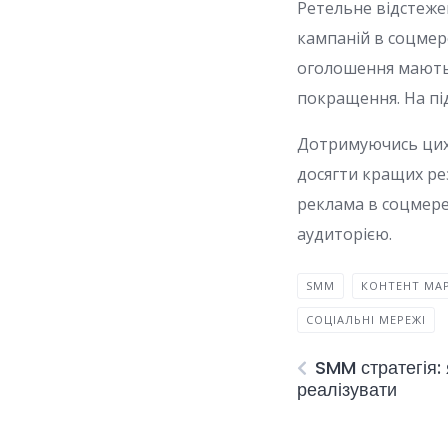
Ретельне відстеже
кампаній в соцмер
оголошення мають 
покращення. На під
Дотримуючись цих 
досягти кращих ре
реклама в соцмере
аудиторією.
SMM
КОНТЕНТ МА
СОЦІАЛЬНІ МЕРЕЖІ
SMM стратегія: 
реалізувати