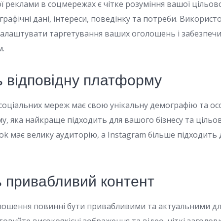
 реклами в соцмережах є чітке розуміння вашої цільової
графічні дані, інтереси, поведінку та потреби. Викорис
алаштувати таргетування ваших оголошень і забезпечит
.
ь відповідну платформу
оціальних мереж має свою унікальну демографію та ос
, яка найкраще підходить для вашого бізнесу та цільово
ok має велику аудиторію, а Instagram більше підходить 
ь привабливий контент
лошення повинні бути привабливими та актуальними дл