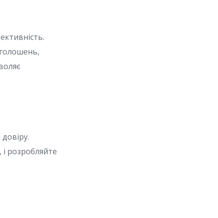
ективність.
оголошень,
воляє
довіру.
, і розробляйте