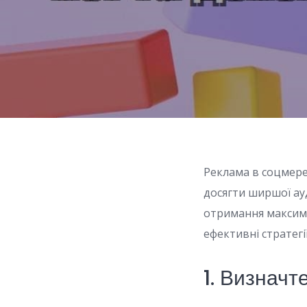
Реклама в соцмереж
досягти ширшої ау
отримання максимал
ефективні стратег
1. Визначт