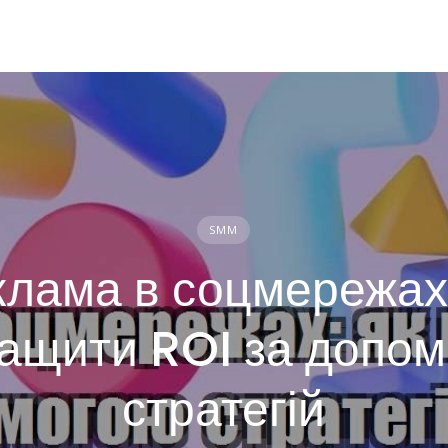
SMM
клама в соцмережах:
ащити ROI за допо
стратегій