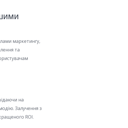
ншими
лами маркетингу,
лення та
користувачам
відаючи на
модію. Залучення з
кращеного ROI.