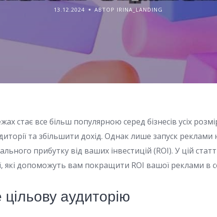
13.12.2024
АВТОР IRINA_LANDING
ах стає все більш популярною серед бізнесів усіх розмір
диторії та збільшити дохід. Однак лише запуск реклами
ьного прибутку від ваших інвестицій (ROI). У цій стат
ії, які допоможуть вам покращити ROI вашої реклами в 
е цільову аудиторію