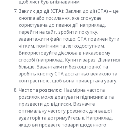
щоб лист був впізнаваним.
Заклик до дії (CTA):
Заклик до дії (CTA) – це
кнопка або посилання, яке спонукає
користувача до певної дії, наприклад,
перейти на сайт, зробити покупку,
завантажити файл тощо. CTA повинен бути
чітким, помітним та легкодоступним.
Використовуйте дієслова в наказовому
способі (наприклад, Купити зараз, Дізнатися
більше, Завантажити безкоштовно) та
зробіть кнопку CTA достатньо великою та
контрастною, щоб вона привертала увагу.
Частота розсилок:
Надмірна частота
розсилок може дратувати підписників та
призвести до відписки. Визначте
оптимальну частоту розсилок для вашої
аудиторії та дотримуйтесь її. Наприклад,
якщо ви продаєте товари щоденного