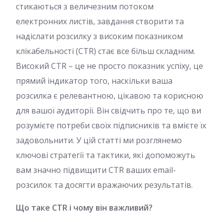
стикаються з величезним потоком
електронних листів, завдання створити та
надіслати розсилку з високим показником
клікабельності (CTR) стає все більш складним.
Високий CTR – це не просто показник успіху, це
прямий індикатор того, наскільки ваша
розсилка є релевантною, цікавою та корисною
для вашої аудиторії. Він свідчить про те, що ви
розумієте потреби своїх підписників та вмієте їх
задовольнити. У цій статті ми розглянемо
ключові стратегії та тактики, які допоможуть
вам значно підвищити CTR ваших email-
розсилок та досягти вражаючих результатів.
Що таке CTR і чому він важливий?