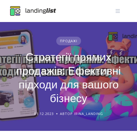
Skip
to
content
ПРОДАЖІ
Стратегії прямих
продажів: Ефективні
підходи для вашого
бізнесу
01.12.2023
АВТОР IRINA_LANDING