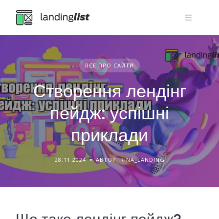
Skip
to
content
ВСЕ ПРО САЙТИ
Створення лендінг
пейдж: успішні
приклади
28.11.2024
АВТОР IRINA_LANDING