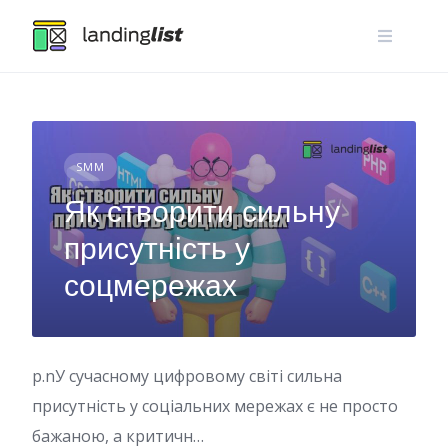
Skip
to
content
SMM
Як створити сильну
присутність у
соцмережах
p.nУ сучасному цифровому світі сильна
присутність у соціальних мережах є не просто
бажаною, а критичн…