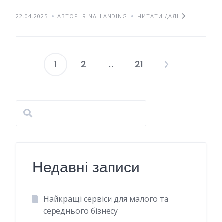
22.04.2025
АВТОР IRINA_LANDING
ЧИТАТИ ДАЛІ
1
2
…
21
Навігація
записів
Недавні записи
Найкращі сервіси для малого та
середнього бізнесу