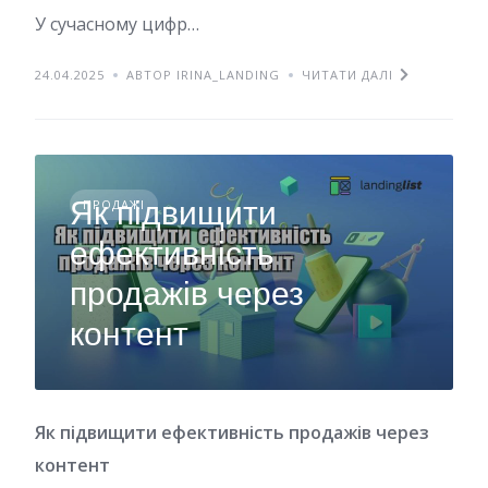
У сучасному цифр…
24.04.2025
АВТОР IRINA_LANDING
ЧИТАТИ ДАЛІ
Як підвищити
ПРОДАЖІ
ефективність
продажів через
контент
Як підвищити ефективність продажів через
контент