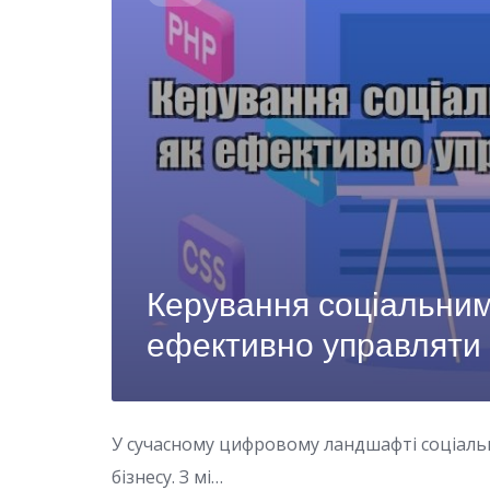
Керування соціальни
ефективно управляти
У сучасному цифровому ландшафті соціальн
бізнесу. З мі…