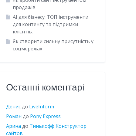
Як зробити сайт інструментом
продажів
AI для бізнесу: ТОП інструменти
для контенту та підтримки
клієнтів.
Як створити сильну присутність у
соцмережах
Останні коментарі
Денис
до
LiveInform
Роман
до
Pony Express
Арина
до
Тинькофф Конструктор
сайтов