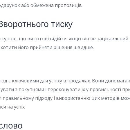
подарунок або обмежена пропозиція.
 Зворотнього тиску
окупцю, що ви готові відійти, якщо він не зацікавлений
заохотити його прийняти рішення швидше.
угод є ключовими для успіху в продажах. Вони допома
увати з покупцями і переконувати їх у правильності п
ки правильному підходу і використанню цих методів мо
си на успіх.
слово