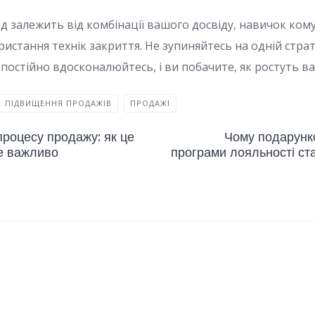
год залежить від комбінації вашого досвіду, навичок кому
стання технік закриття. Не зупиняйтесь на одній страте
постійно вдосконалюйтесь, і ви побачите, як ростуть ва
ПІДВИЩЕННЯ ПРОДАЖІВ
ПРОДАЖІ
процесу продажу: як це
Чому подарунко
е важливо
програми лояльності с