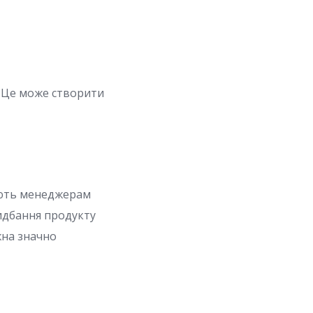
. Це може створити
гають менеджерам
ридбання продукту
жна значно