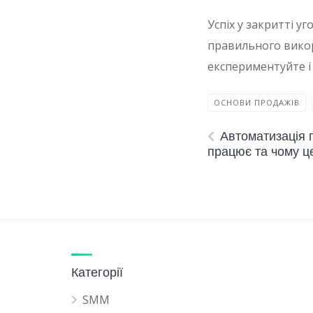
Успіх у закритті у
правильного викори
експериментуйте і 
ОСНОВИ ПРОДАЖІВ
Автоматизація 
працює та чому ц
Категорії
SMM