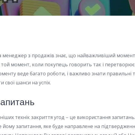
а менеджер з продажів знає, що найважливіший момент
е той момент, коли покупець говорить так і перетворюєт
оменту веде багато роботи, і важливо знати правильні 
и свої шанси на успіх.
 Запитань
ніших технік закриття угод – це використання запитань.
 йому запитання, яке буде направлене на підтвердженн