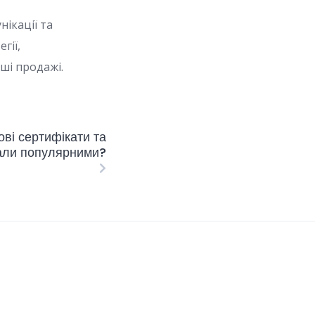
нікації та
гії,
ші продажі.
ві сертифікати та
тали популярними?