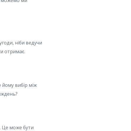
Чи можемо ми
угоди, ніби ведучи
ги отримає.
е йому вибір між
тиждень?
. Це може бути