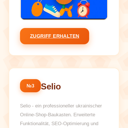
ZUGRIFF ERHALTEN
Selio
№3
Selio - ein professioneller ukrainischer
Online-Shop-Baukasten. Erweiterte
Funktionalität, SEO-Optimierung und