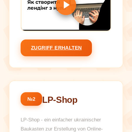
ZUGRIFF ERHALTEN
LP-Shop
№2
LP-Shop - ein einfacher ukrainischer
Baukasten zur Erstellung von Online-