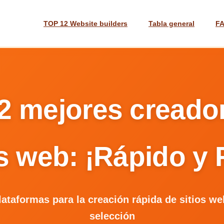
TOP 12 Website builders
Tabla general
F
2 mejores creado
os web: ¡Rápido y F
lataformas para la creación rápida de sitios w
selección