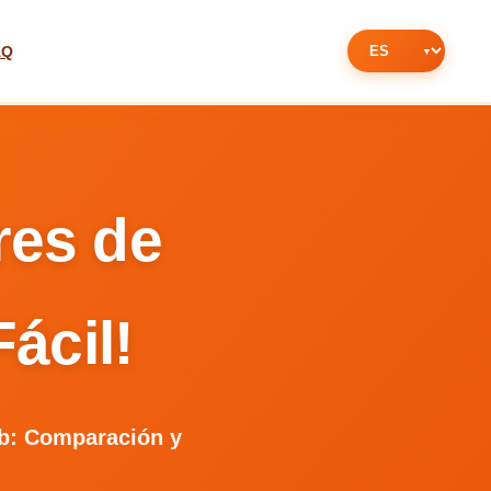
AQ
res de
ácil!
eb: Comparación y