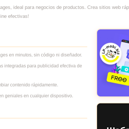
ages, ideal para negocios de productos. Crea sitios web rápi
ine efectivas!
es en minutos, sin código ni diseñador.
s integradas para publicidad efectiva de
mbiar contenido rápidamente.
n geniales en cualquier dispositivo.