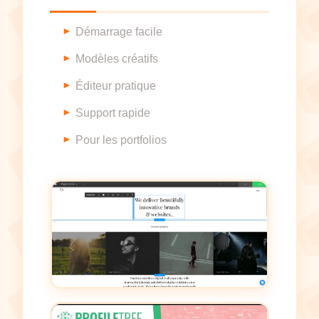
Démarrage facile
Modèles créatifs
Éditeur pratique
Support rapide
Pour les portfolios