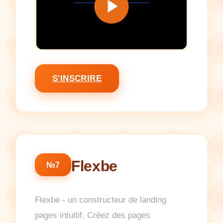
S'INSCRIRE
Flexbe
№7
Flexbe - un constructeur de landing
pages intuitif. Créez des pages