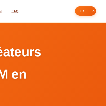
l
FAQ
éateurs
RM en