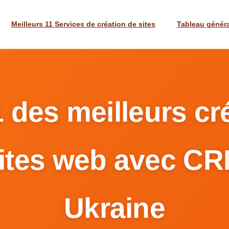
Meilleurs 11 Services de création de sites
Tableau généra
 des meilleurs cr
ites web avec C
Ukraine