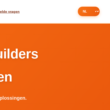
telde vragen
ilders
en
oplossingen.