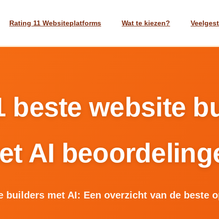
Rating 11 Websiteplatforms
Wat te kiezen?
Veelges
1 beste website bu
et AI beoordeling
 builders met AI: Een overzicht van de beste 