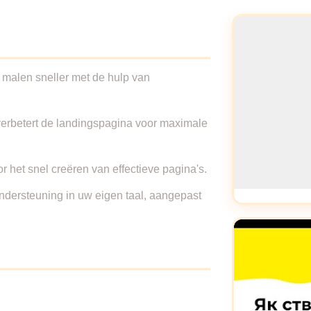
e malen sneller met de hulp van
 verbetert de landingspagina voor maximale
r het snel creëren van effectieve pagina's.
ndersteuning in uw eigen taal, aangepast