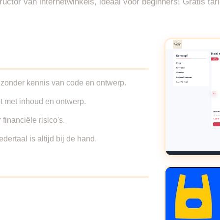
tor van internetwinkels, ideaal voor beginners! Gratis tari
, zonder kennis van code en ontwerp.
lpt met inhoud en ontwerp.
financiële risico's.
rtaal is altijd bij de hand.