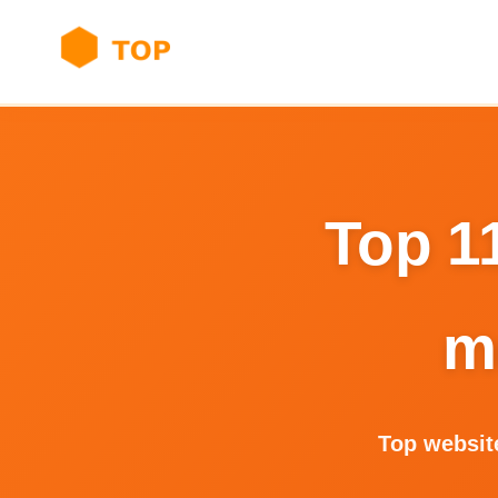
Top 1
m
Top website