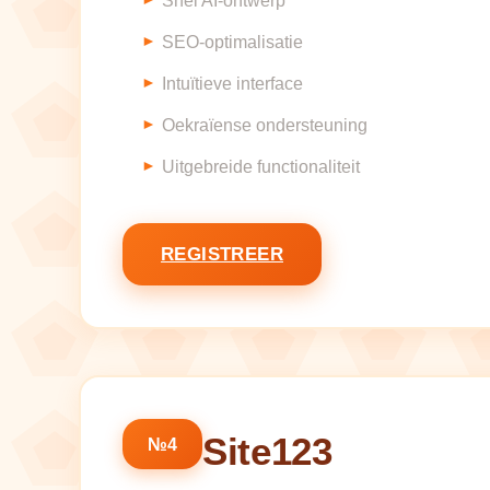
Snel AI-ontwerp
SEO-optimalisatie
Intuïtieve interface
Oekraïense ondersteuning
Uitgebreide functionaliteit
REGISTREER
Site123
№4