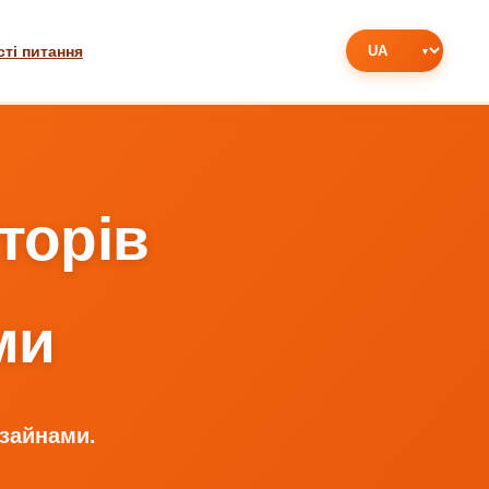
сті питання
торів
ми
изайнами.