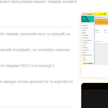
вного просування ваших товарів онлайн!
ля товарів, економія часу та грошей на
умілий інтерфейс, не потребує навичок
ія завдяки SEO та інтеграції з
i завжди готова допомогти та відповісти