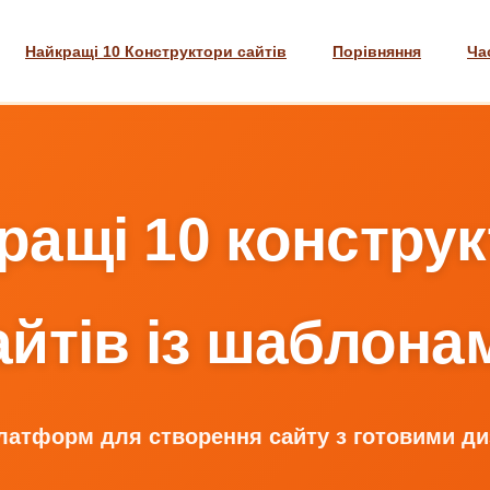
Найкращі 10 Конструктори сайтів
Порівняння
Ча
ращі 10 конструк
айтів із шаблона
латформ для створення сайту з готовими д