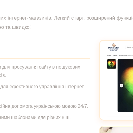
жних інтернет-магазинів. Легкий старт, розширений функ
но та швидко!
и для просування сайту в пошукових
ів.
для ефективного управління інтернет-
сійна допомога українською мовою 24/7.
вними шаблонами для різних ніш.