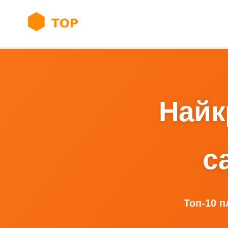
Найк
с
Топ-10 п