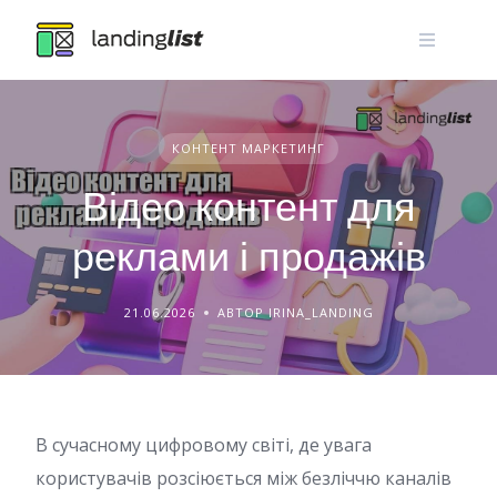
Skip
to
content
КОНТЕНТ МАРКЕТИНГ
Відео контент для
реклами і продажів
21.06.2026
АВТОР IRINA_LANDING
В сучасному цифровому світі, де увага
користувачів розсіюється між безліччю каналів