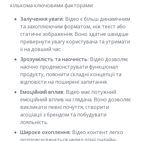
кількома ключовими факторами:
Залучення уваги:
Відео є більш динамічним
та захоплюючим форматом, ніж текст або
статичні зображення. Воно здатне швидше
привернути увагу користувача та утримати
її на довший час.
Зрозумілість та наочність:
Відео дозволяє
наочно продемонструвати функціонал
продукту, пояснити складні концепції та
відповісти на поширені запитання.
Емоційний вплив:
Відео має потужний
емоційний вплив на глядача. Воно дозволяє
викликати певні почуття, створити
асоціації з брендом та побудувати
лояльність.
Широке охоплення:
Відео контент легко
розповсюджується через різні онлайн-