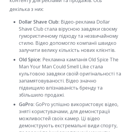
контенту для реклами та продажів. Ось
декілька з них:
Dollar Shave Club:
Відео-реклама Dollar
Shave Club стала вірусною завдяки своєму
гумористичному підходу та незвичайному
стилю. Відео допомогло компанії швидко
залучити велику кількість нових клієнтів.
Old Spice:
Рекламна кампанія Old Spice The
Man Your Man Could Smell Like стала
культовою завдяки своїй оригінальності та
запамятовуваності. Відео значно
підвищило впізнаваність бренду та
збільшило продажі.
GoPro:
GoPro успішно використовує відео,
зняті користувачами, для демонстрації
можливостей своїх камер. Ці відео
демонструють екстремальні види спорту,