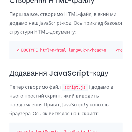
Створення HTML-файлу
Перш за все, створимо HTML-файл, в який ми
додамо наш JavaScript-код. Ось приклад базової
структури HTML-документу:
<!DOCTYPE html>n<html lang=uk>n<head>n    <meta c
Додавання JavaScript-коду
Тепер створимо файл
і додамо в
script.js
нього простий скрипт, який виводить
повідомлення Привіт, JavaScript! у консоль
браузера. Ось як виглядає наш скрипт:
console.log(Привіт, JavaScript!);n