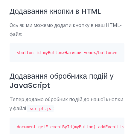
Додавання кнопки в HTML
Ось як ми можемо додати кнопку в наш HTML-
файл:
<button id=myButton>Натисни мене</button>n
Додавання обробника подій у
JavaScript
Тепер додамо обробник подій до нашої кнопки
у файлі
:
script.js
document.getElementById(myButton).addEventListene