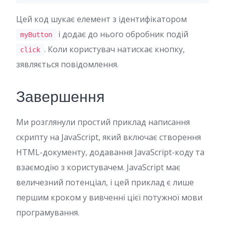
Цей код шукає елемент з ідентифікатором
і додає до нього обробник подій
myButton
. Коли користувач натискає кнопку,
click
зявляється повідомлення.
Завершення
Ми розглянули простий приклад написання
скрипту на JavaScript, який включає створення
HTML-документу, додавання JavaScript-коду та
взаємодію з користувачем. JavaScript має
величезний потенціал, і цей приклад є лише
першим кроком у вивченні цієї потужної мови
програмування.