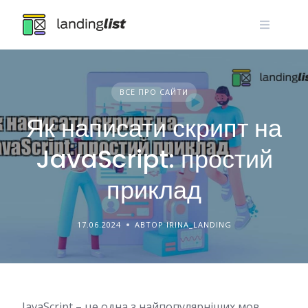
Skip
to
content
ВСЕ ПРО САЙТИ
Як написати скрипт на
JavaScript: простий
приклад
17.06.2024
АВТОР IRINA_LANDING
JavaScript – це одна з найпопулярніших мов