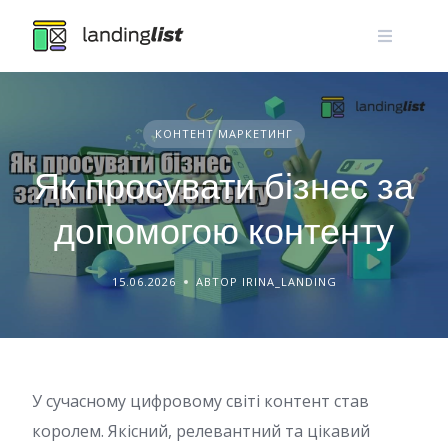
Skip
to
content
КОНТЕНТ МАРКЕТИНГ
Як просувати бізнес за
допомогою контенту
15.06.2026
АВТОР IRINA_LANDING
У сучасному цифровому світі контент став
королем. Якісний, релевантний та цікавий