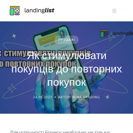
Skip
to
content
ПРОДАЖІ
Як стимулювати
покупців до повторних
покупок
24.09.2023
АВТОР IRINA_LANDING
Для успішності бізнесу необхідно не тільки