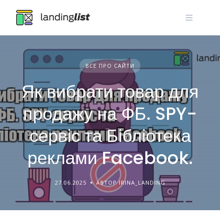
Skip
to
content
ВСЕ ПРО САЙТИ
Як вибрати товар для
продажу на ФБ. SPY-
сервіс та Бібліотека
реклами Facebook.
27.06.2025
АВТОР IRINA_LANDING