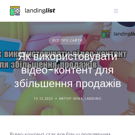
Skip
to
content
ВСЕ ПРО САЙТИ
Як використовувати
відео-контент для
збільшення продажів
13.12.2023
АВТОР IRINA_LANDING
Відео-контент стає все більш популярним