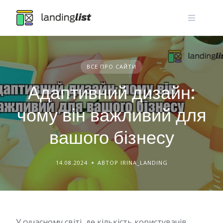
Skip
to
content
ВСЕ ПРО САЙТИ
Адаптивний дизайн:
чому він важливий для
вашого бізнесу
14.08.2024
АВТОР IRINA_LANDING
У сучасному світі, де кількість користувачів