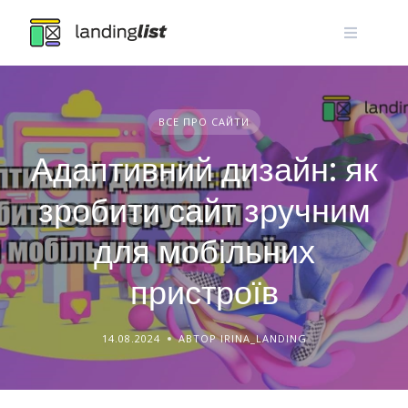
Skip
to
content
ВСЕ ПРО САЙТИ
Адаптивний дизайн: як
зробити сайт зручним
для мобільних
пристроїв
14.08.2024
АВТОР IRINA_LANDING