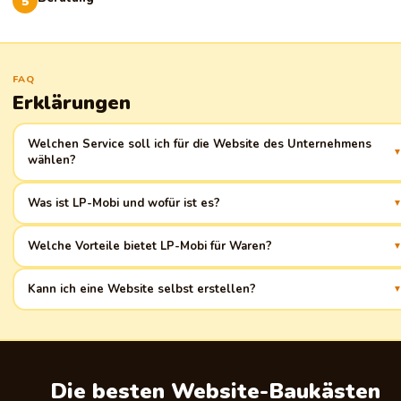
FAQ
Erklärungen
Welchen Service soll ich für die Website des Unternehmens
wählen?
Benutzerfreundliche Oberfläche, Integrationen mit CRM, SEO-Optimierung,
Was ist LP-Mobi und wofür ist es?
schnelle Seitenladezeiten. Vergleichen Sie mehrere Optionen.
LP-Mobi ist eine Plattform zur Erstellung von Landingpages für das
Welche Vorteile bietet LP-Mobi für Waren?
Warengeschäft. Fokus auf Verkäufe und schnelle Ergebnisse.
Einfache Einrichtung, vorgefertigte Vorlagen, Integration mit
Kann ich eine Website selbst erstellen?
Zahlungssystemen und Versanddiensten, Conversion-Analyse.
Ja, die meisten Plattformen bieten intuitiv verständliche Oberflächen, die es
ermöglichen, Websites ohne Code und spezielle Kenntnisse zu erstellen.
Die besten Website-Baukästen