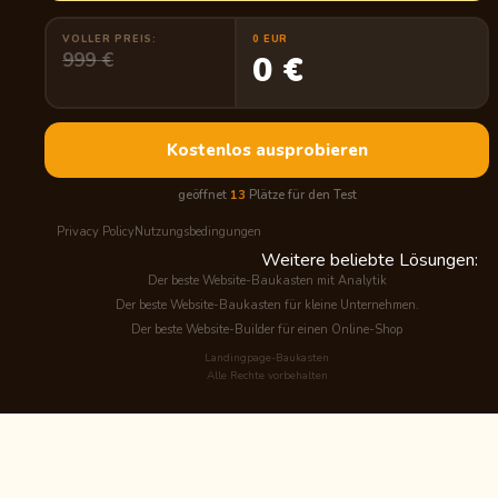
VOLLER PREIS:
0 EUR
999 €
0 €
Kostenlos ausprobieren
geöffnet
13
Plätze für den Test
Privacy Policy
Nutzungsbedingungen
Weitere beliebte Lösungen:
Der beste Website-Baukasten mit Analytik
Der beste Website-Baukasten für kleine Unternehmen.
Der beste Website-Builder für einen Online-Shop
Landingpage-Baukasten
Alle Rechte vorbehalten