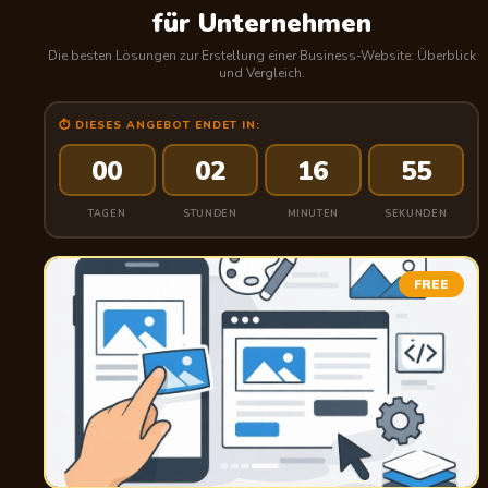
für Unternehmen
Die besten Lösungen zur Erstellung einer Business-Website: Überblick
und Vergleich.
⏱ DIESES ANGEBOT ENDET IN:
00
02
16
54
TAGEN
STUNDEN
MINUTEN
SEKUNDEN
FREE