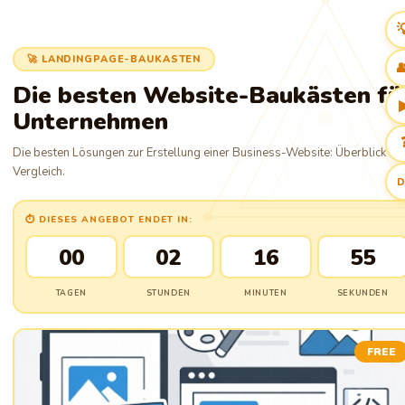

🚀 LANDINGPAGE-BAUKASTEN

Die besten Website-Baukästen fü
Unternehmen
Die besten Lösungen zur Erstellung einer Business-Website: Überblick un
Vergleich.
D
⏱ DIESES ANGEBOT ENDET IN:
00
02
16
54
TAGEN
STUNDEN
MINUTEN
SEKUNDEN
FREE