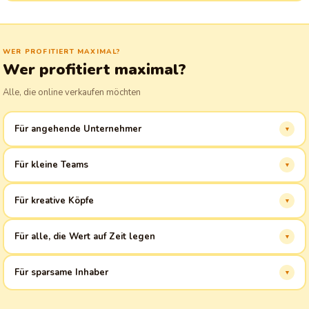
WER PROFITIERT MAXIMAL?
Wer profitiert maximal?
Alle, die online verkaufen möchten
Für angehende Unternehmer
Einfacher Online-Start: Intuitive Plattform für einen schnellen
Für kleine Teams
Geschäftsstart.
Effektive Zusammenarbeit: Erstellen Sie eine Website, die mit Ihrem
Für kreative Köpfe
Unternehmen wächst.
Verwirklichen Sie Ihre Ideen: Unbegrenzte Möglichkeiten, Ihre Vision
Für alle, die Wert auf Zeit legen
umzusetzen.
Schnelle Ergebnisse: Starten Sie eine professionelle Website ohne
Für sparsame Inhaber
unnötigen Zeit- und Ressourcenaufwand.
Budgetfreundliche Lösung: Eine hochwertige Website, die Ihr Budget