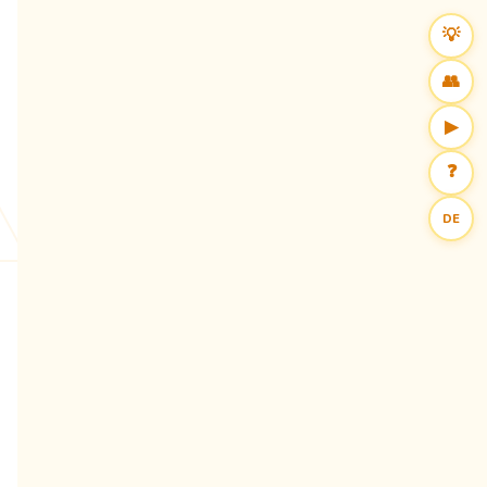
💡
👥
▶
❓
DE