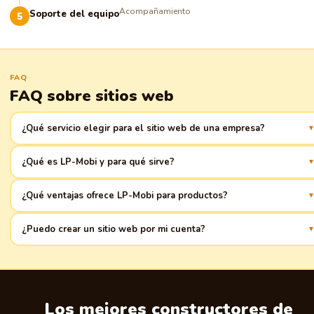
Acompañamiento
Soporte del equipo
FAQ
FAQ sobre sitios web
¿Qué servicio elegir para el sitio web de una empresa?
¿Qué es LP-Mobi y para qué sirve?
LP-Mobi es una plataforma para crear landing pages para negocios de
¿Qué ventajas ofrece LP-Mobi para productos?
productos. Énfasis en las ventas y resultados rápidos.
Configuración sencilla, plantillas prediseñadas, integración con sistemas
¿Puedo crear un sitio web por mi cuenta?
de pago y servicios de entrega, análisis de conversiones.
Sí, la mayoría de las plataformas ofrecen interfaces intuitivas que
permiten crear sitios web sin código ni habilidades especiales.
Los mejores constructores de