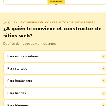
¿A QUIÉN LE CONVIENE EL CONSTRUCTOR DE SITIOS WEB?
¿A quién le conviene el constructor de
sitios web?
Dueños de negocios y principiantes
Para emprendedores
¡Empieza online fácilmente! Herramientas convenientes para presentar tu
Para startups
negocio en internet, sin habilidades de programación.
Lanzamiento rápido de un sitio web con diseño profesional e integración
Para freelancers
de los servicios necesarios. ¡Desarrolla tu proyecto en la red!
Crea un portafolio y atrae clientes. Muestra tu trabajo y consigue más
Para tiendas
pedidos.
Abre una tienda online sin complicaciones. Acepta pedidos y gestiona
Para bloggers