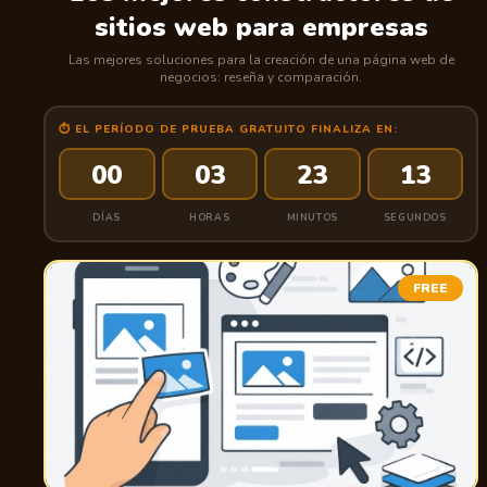
sitios web para empresas
Las mejores soluciones para la creación de una página web de
negocios: reseña y comparación.
⏱ EL PERÍODO DE PRUEBA GRATUITO FINALIZA EN:
00
03
23
12
DÍAS
HORAS
MINUTOS
SEGUNDOS
FREE