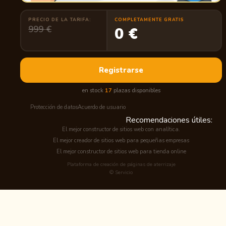
PRECIO DE LA TARIFA:
COMPLETAMENTE GRATIS
999 €
0 €
Registrarse
en stock
17
plazas disponibles
Protección de datos
Acuerdo de usuario
Recomendaciones útiles:
El mejor constructor de sitios web con analítica.
El mejor creador de sitios web para pequeñas empresas
El mejor constructor de sitios web para tienda online
Plataforma de creación de páginas de aterrizaje
© Servicio