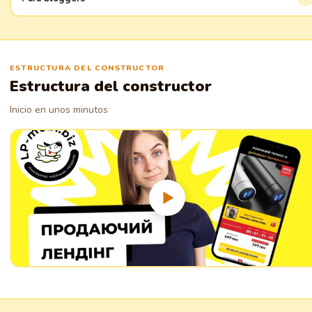
productos con facilidad.
Comparte tus pensamientos y conocimientos con el mundo. Crea y
publica contenido fácilmente, atrae a tu audiencia.
ESTRUCTURA DEL CONSTRUCTOR
Estructura del constructor
Inicio en unos minutos