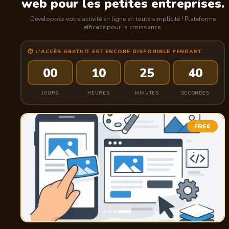
web pour les petites entreprises.
Développez votre activité en ligne en toute simplicité ! Plateforme
efficace pour la croissance.
⏱ L'ACCÈS GRATUIT EST ENCORE DISPONIBLE PENDANT:
00
10
25
39
JOURS
HEURES
MINUTES
SECONDES
FREE