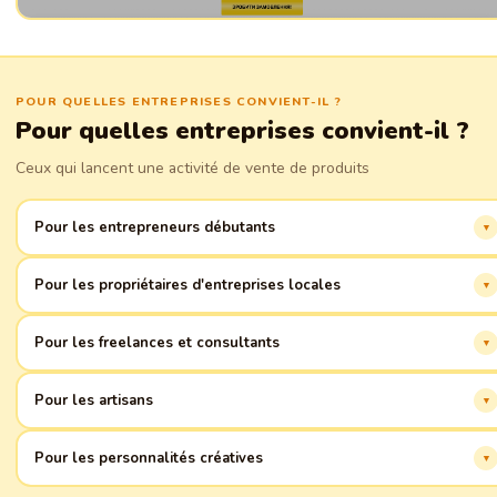
POUR QUELLES ENTREPRISES CONVIENT-IL ?
Pour quelles entreprises convient-il ?
Ceux qui lancent une activité de vente de produits
Pour les entrepreneurs débutants
Démarrage rapide en ligne sans code ni designer. Interface intuitive pour l
Pour les propriétaires d'entreprises locales
création autonome d'une carte de visite.
Attirez plus de clients de votre région grâce à une présentation
Pour les freelances et consultants
professionnelle en ligne.
Présentez vos services et attirez plus de commandes grâce à un portfolio
Pour les artisans
élégant.
Montrez vos créations uniques et trouvez vos fans en ligne.
Pour les personnalités créatives
Réalisez vos idées et partagez-les avec le monde via votre propre espace