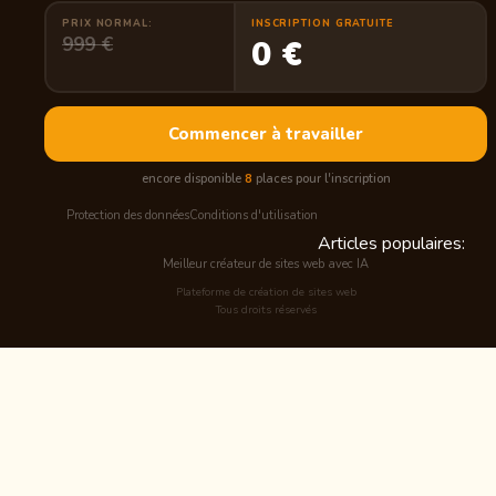
PRIX NORMAL:
INSCRIPTION GRATUITE
999 €
0 €
Commencer à travailler
encore disponible
8
places pour l'inscription
Protection des données
Conditions d'utilisation
Articles populaires:
Meilleur créateur de sites web avec IA
Plateforme de création de sites web
Tous droits réservés