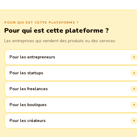
POUR QUI EST CETTE PLATEFORME ?
Pour qui est cette plateforme ?
Les entreprises qui vendent des produits ou des services
Pour les entrepreneurs
Lancez-vous en ligne rapidement et facilement, sans code. Tout pour votre
Pour les startups
succès !
Créez une image professionnelle dès les premiers jours. Développez-vous
Pour les freelances
avec nous !
Présentez vos services en ligne. Développez votre clientèle sans effort.
Pour les boutiques
Vendez des produits en ligne. Intégration avec les systèmes de paiement
Pour les créateurs
et la livraison.
Présentez vos œuvres. Trouvez des fans et des clients.