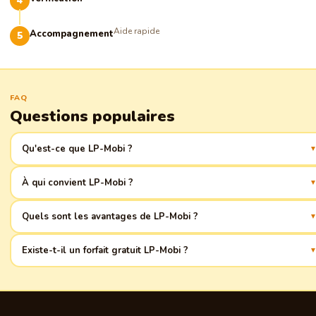
Aide rapide
Accompagnement
FAQ
Questions populaires
Qu'est-ce que LP-Mobi ?
C'est une plateforme pour la création rapide de landing pages,
À qui convient LP-Mobi ?
spécialement pour le commerce de produits. Démarrage facile et gestion
pratique !
Aux propriétaires d'entreprises de produits qui recherchent un moyen
Quels sont les avantages de LP-Mobi ?
efficace de présenter leurs produits en ligne.
Interface intuitive, adaptabilité aux appareils mobiles, intégration avec des
Existe-t-il un forfait gratuit LP-Mobi ?
services populaires.
Oui, il existe un forfait gratuit avec des fonctionnalités limitées pour se
familiariser avec la plateforme.