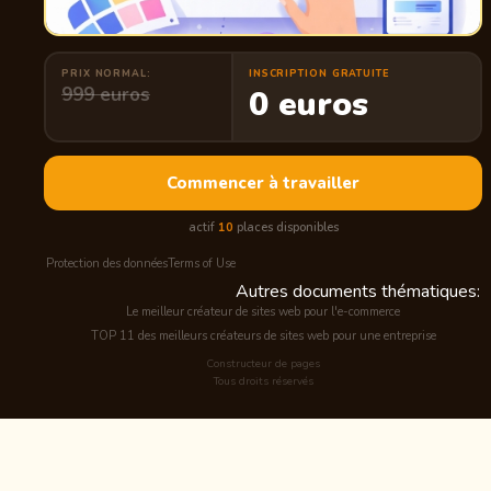
PRIX NORMAL:
INSCRIPTION GRATUITE
999 euros
0 euros
Commencer à travailler
actif
10
places disponibles
Protection des données
Terms of Use
Autres documents thématiques:
Le meilleur créateur de sites web pour l'e-commerce
TOP 11 des meilleurs créateurs de sites web pour une entreprise
Constructeur de pages
Tous droits réservés