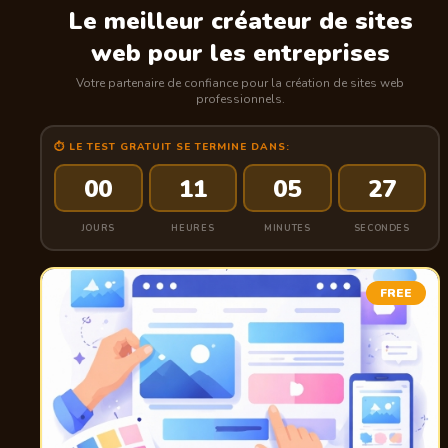
Le meilleur créateur de sites
web pour les entreprises
Votre partenaire de confiance pour la création de sites web
professionnels.
⏱ LE TEST GRATUIT SE TERMINE DANS:
00
11
05
26
JOURS
HEURES
MINUTES
SECONDES
FREE