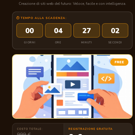
Creazione di siti web del futuro: Veloce, facile e con intelligenza.
⏱ TEMPO ALLA SCADENZA:
00
04
27
01
GIORNI
ORE
MINUTI
SECONDI
FREE
COSTO TOTALE:
REGISTRAZIONE GRATUITA
999 €