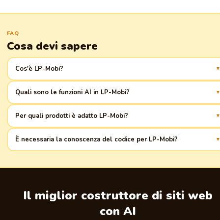
FAQ
Cosa devi sapere
Cos'è LP-Mobi?
Piattaforma per la creazione rapida di landing page per il business di
Quali sono le funzioni AI in LP-Mobi?
prodotti, con strumenti AI per l'ottimizzazione.
Generazione automatica di testo, ottimizzazione delle immagini,
Per quali prodotti è adatto LP-Mobi?
personalizzazione dei contenuti.
Per qualsiasi tipo di prodotto, dall'abbigliamento all'elettronica,
È necessaria la conoscenza del codice per LP-Mobi?
particolarmente efficace per i beni di largo consumo.
No, la piattaforma è intuitiva e non richiede competenze di
programmazione.
Il miglior costruttore di siti web
con AI