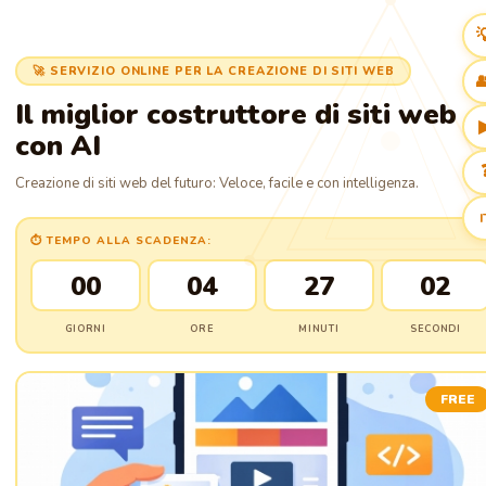

🚀 SERVIZIO ONLINE PER LA CREAZIONE DI SITI WEB

Il miglior costruttore di siti web
con AI
Creazione di siti web del futuro: Veloce, facile e con intelligenza.
I
⏱ TEMPO ALLA SCADENZA:
00
04
27
01
GIORNI
ORE
MINUTI
SECONDI
FREE