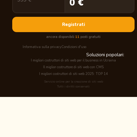
0 €
Registrati
ancora disponibili
11
posti gratuiti
Informativa sulla privacy
Condizioni d'uso
Soluzioni popolari:
I migliori costruttori di siti web per il business in Ucraina
Il miglior costruttore di siti web con CMS
I migliori costruttori di siti web 2025: TOP 14
Servizio online per la creazione di siti web
Tutti i diritti conservati