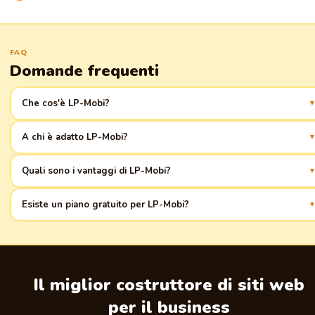
FAQ
Domande frequenti
Che cos'è LP-Mobi?
È una piattaforma per la creazione rapida di landing page, specificamente
A chi è adatto LP-Mobi?
per il business di prodotti. Avvio facile e gestione comoda! faq_answer2 -
Ai proprietari di attività di vendita di prodotti che cercano un modo
efficace per presentare i propri prodotti online.
Quali sono i vantaggi di LP-Mobi?
Interfaccia intuitiva, adattabilità ai dispositivi mobili, integrazione con
Esiste un piano gratuito per LP-Mobi?
servizi popolari.
Sì, esiste un piano gratuito con funzionalità limitate per familiarizzare con
la piattaforma.
Il miglior costruttore di siti web
per il business