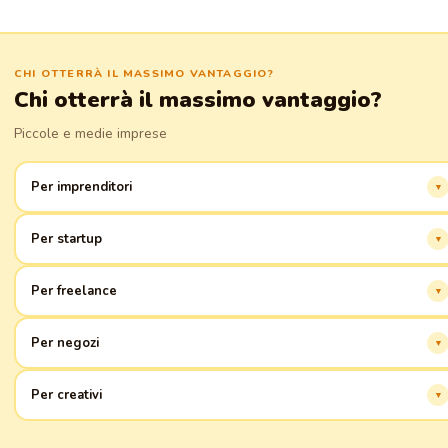
CHI OTTERRÀ IL MASSIMO VANTAGGIO?
Chi otterrà il massimo vantaggio?
Piccole e medie imprese
Per imprenditori
Inizia online velocemente e facilmente, senza codice. Tutto per il tuo
Per startup
successo!
Crea un'immagine professionale fin dai primi giorni. Cresci insieme a noi!
Per freelance
Presenta i tuoi servizi online. Espandi la base clienti senza sforzo.
Per negozi
Vendi prodotti online. Integrazione con sistemi di pagamento e
Per creativi
spedizione.
Mostra i tuoi lavori. Trova ammiratori e clienti.