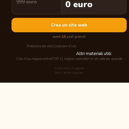
999 euro
0 euro
Crea un sito web
aperti
15
posti gratuiti
Protezione dei dati
Condizioni d'uso
Altri materiali utili:
Crea il tuo negozio online
TOP 11 migliori costruttori di siti web per aziende
Costruttore di pagine
Tutti i diritti riservati