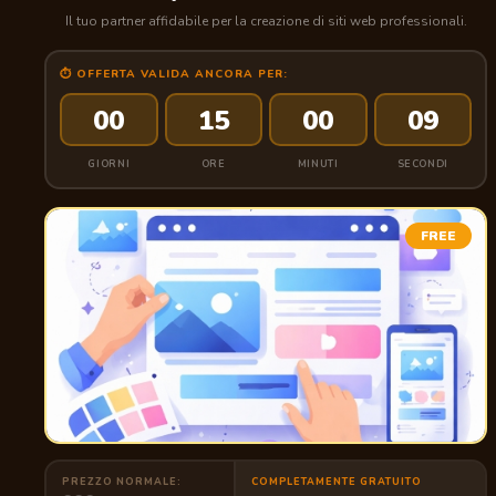
Il tuo partner affidabile per la creazione di siti web professionali.
⏱ OFFERTA VALIDA ANCORA PER:
00
15
00
08
GIORNI
ORE
MINUTI
SECONDI
FREE
PREZZO NORMALE:
COMPLETAMENTE GRATUITO