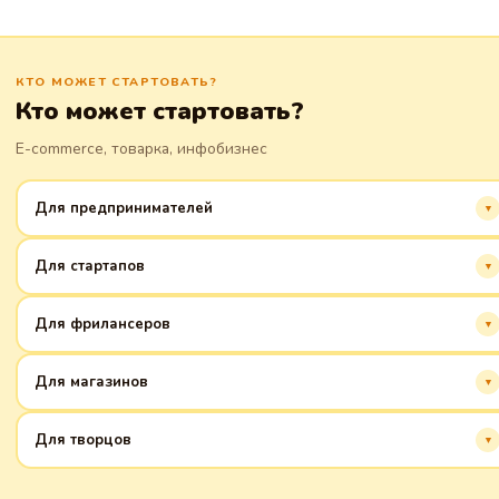
КТО МОЖЕТ СТАРТОВАТЬ?
Кто может стартовать?
E-commerce, товарка, инфобизнес
Для предпринимателей
Начните онлайн быстро и легко, без кода. Все для вашего успеха!
Для стартапов
Создайте профессиональный имидж с первых дней. Растите вместе с
Для фрилансеров
нами!
Представьте свои услуги онлайн. Расширяйте клиентскую базу без
Для магазинов
усилий.
Продавайте товары в интернете. Интеграция с платежными системами
Для творцов
и доставкой.
Продемонстрируйте свои работы. Найдите поклонников и