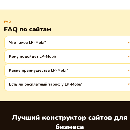
FAQ
FAQ по сайтам
Что такое LP-Mobi?
Это платформа для быстрого создания лендингов, специально для
Кому подойдет LP-Mobi?
товарного бизнеса. Легкий старт и удобное управление!
Владельцам товарного бизнеса, которые ищут эффективный способ
Какие преимущества LP-Mobi?
представить свои продукты онлайн.
Интуитивно понятный интерфейс, адаптивность под мобильные
Есть ли бесплатный тариф у LP-Mobi?
устройства, интеграция с популярными сервисами.
Да, есть бесплатный тариф с ограниченным функционалом для
ознакомления с платформой.
Лучший конструктор сайтов для
бизнеса