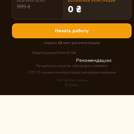
ОБЫЧНАЯ ЦЕНА:
БЕСПЛАТНАЯ РЕГИСТРАЦИЯ
999 ₴
0 ₴
Начать работу
открыто
10
мест для регистрации
Защита данных
Terms of Use
Рекомендации:
Лучший конструктор сайтов для e-commerce
ТОП-11 лучших конструкторов сайтов для компании
Конструктор страниц
© Сервис