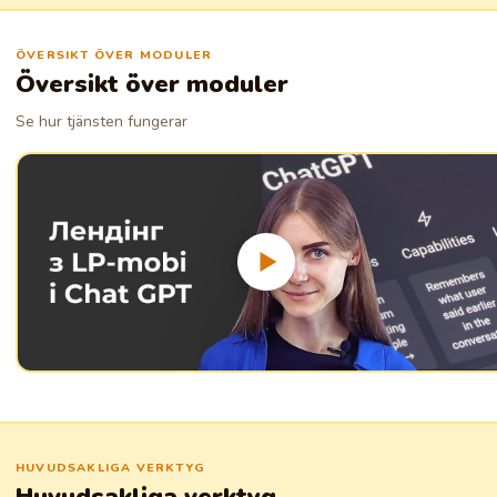
Samordna enkelt hela teamets insatser.
ÖVERSIKT ÖVER MODULER
Översikt över moduler
Se hur tjänsten fungerar
HUVUDSAKLIGA VERKTYG
Huvudsakliga verktyg