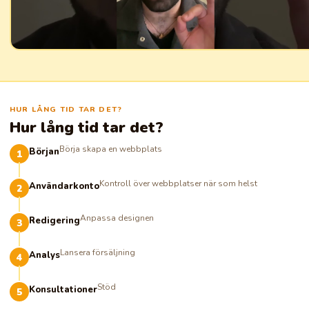
HUR LÅNG TID TAR DET?
Hur lång tid tar det?
Börja skapa en webbplats
Början
Kontroll över webbplatser när som helst
Användarkonto
Anpassa designen
Redigering
Lansera försäljning
Analys
Stöd
Konsultationer