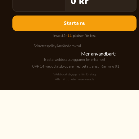
0 kr
Starta nu
kvarstår
11
platser för test
Sekretesspolicy
Användaravtal
Mer användbart:
Bästa webbplatsbyggaren för e-handel
TOPP 14 webbplatsbyggare med betaltjänst: Ranking #1
Webbplatsbyggare för företag
Alla rättigheter reserverade