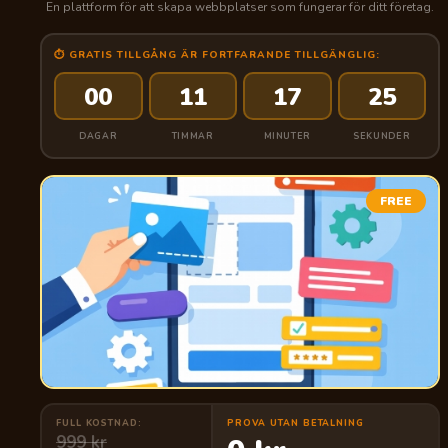
En plattform för att skapa webbplatser som fungerar för ditt företag.
⏱ GRATIS TILLGÅNG ÄR FORTFARANDE TILLGÄNGLIG:
00
11
17
24
DAGAR
TIMMAR
MINUTER
SEKUNDER
FREE
FULL KOSTNAD:
PROVA UTAN BETALNING
999 kr