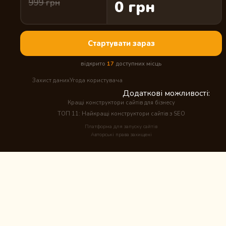
999 грн
0 грн
Стартувати зараз
відкрито
17
доступних місць
Захист даних
Угода користувача
Додаткові можливості:
Кращі конструктори сайтів для бізнесу
ТОП 11: Найкращі конструктори сайтів з SEO
Платформа для запуску сайтів
Авторські права захищені