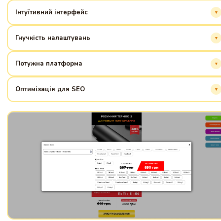
Інтуїтивний інтерфейс
Легке створення та редагування сторінок без коду, економія часу.
Гнучкість налаштувань
Повний контроль над дизайном та функціоналом сайту.
Потужна платформа
Надійна основа для бізнесу будь-якого масштабу.
Оптимізація для SEO
Ваш сайт буде легко знайти в пошукових системах.