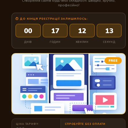
Створення сайтів будь-якої складності: швидко, зручно,
професійно!
⏱ ДО КІНЦЯ РЕЄСТРАЦІЇ ЗАЛИШИЛОСЬ:
00
17
12
12
ДНІВ
ГОДИН
ХВИЛИН
СЕКУНД
FREE
ЦІНА ТАРИФУ:
СПРОБУЙТЕ БЕЗ ОПЛАТИ