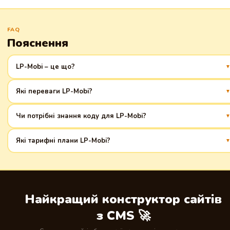
FAQ
Пояснення
LP-Mobi – це що?
Це платформа для швидкого створення лендінгів, спеціально для
Які переваги LP-Mobi?
товарного бізнесу
Простий інтерфейс, швидкий запуск, адаптивність для мобільних,
Чи потрібні знання коду для LP-Mobi?
інтеграція з популярними сервісами
Ні, редактор інтуїтивно зрозумілий, код не потрібен
Які тарифні плани LP-Mobi?
Пропонуються різні плани, від безкоштовного до платних з
розширеними функціями
Найкращий конструктор сайтів
з CMS 🚀