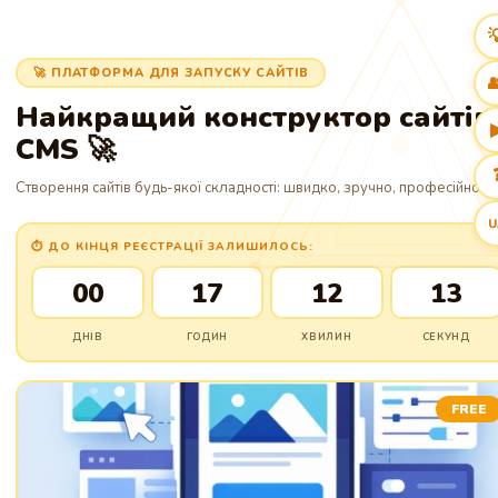

🚀 ПЛАТФОРМА ДЛЯ ЗАПУСКУ САЙТІВ

Найкращий конструктор сайтів
CMS 🚀
Створення сайтів будь-якої складності: швидко, зручно, професійно!
U
⏱ ДО КІНЦЯ РЕЄСТРАЦІЇ ЗАЛИШИЛОСЬ:
00
17
12
12
ДНІВ
ГОДИН
ХВИЛИН
СЕКУНД
FREE