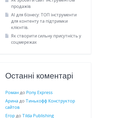
Як зробити сайт інструментом
продажів
AI для бізнесу: ТОП інструменти
для контенту та підтримки
клієнтів.
Як створити сильну присутність у
соцмережах
Останні коментарі
Роман
до
Pony Express
Арина
до
Тинькофф Конструктор
сайтов
Егор
до
Tilda Publishing