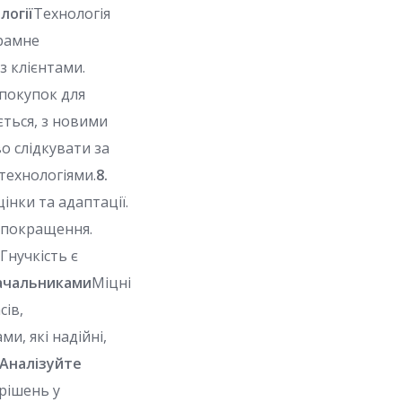
логії
Технологія
грамне
з клієнтами.
 покупок для
ється, з новими
о слідкувати за
технологіями.
8.
інки та адаптації.
я покращення.
Гнучкість є
тачальниками
Міцні
сів,
и, які надійні,
 Аналізуйте
рішень у