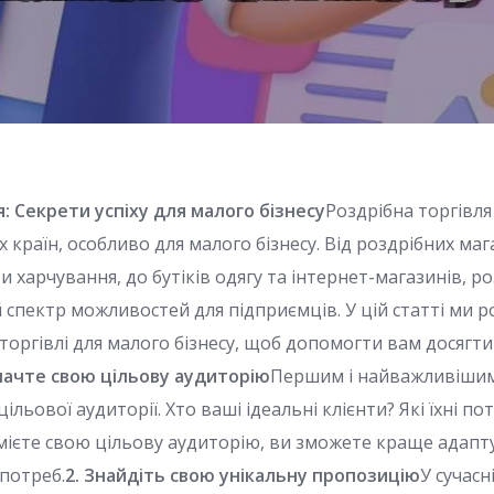
я: Cекрети успіху для малого бізнесу
Роздрібна торгівл
 країн, особливо для малого бізнесу. Від роздрібних маг
харчування, до бутіків одягу та інтернет-магазинів, ро
спектр можливостей для підприємців. У цій статті ми р
й торгівлі для малого бізнесу, щоб допомогти вам досяг
начте свою цільову аудиторію
Першим і найважливішим
ільової аудиторії. Хто ваші ідеальні клієнти? Які їхні п
умієте свою цільову аудиторію, ви зможете краще адапт
 потреб.
2. Знайдіть свою унікальну пропозицію
У сучасн