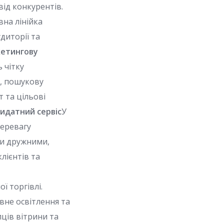
від конкурентів.
вна лінійка
диторії та
кетингову
 чітку
і, пошукову
 та цільові
видатний сервіс
У
перевагу
ти дружними,
лієнтів та
 торгівлі.
не освітлення та
ців вітрини та