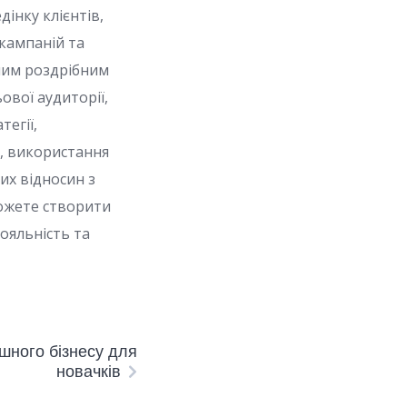
інку клієнтів,
кампаній та
ним роздрібним
ової аудиторії,
тегії,
у, використання
их відносин з
можете створити
ояльність та
ішного бізнесу для
новачків