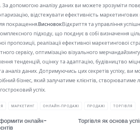
і. За допомогою аналізу даних ви можете зрозуміти повед
нтаризацію, відстежувати ефективність маркетингових 
для покращення.
Висновок
Відкриття та управління успіш
омплексного підходу, що поєднує в собі визначення ціль
ої пропозиції, реалізації ефективної маркетингової стра
тного сервісу, оптимізацію візуального мерчандайзинг
ження тенденцій, оцінку та адаптацію, будівництво міцн
а аналіз даних. Дотримуючись цих секретів успіху, ви 
ібний бізнес, який залучатиме клієнтів, створюватиме л
гостроковий успіх.
ІЯ
МАРКЕТИНГ
ОНЛАЙН-ПРОДАЖІ
ПРОДАЖІ
ТОРГІВЛЯ
оформити онлайн-
Торгівля як основа усп
ієнтів