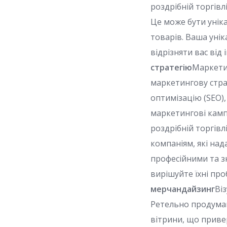
роздрібній торгівл
Це може бути унік
товарів. Ваша унік
відрізняти вас від
стратегію
Маркетин
маркетингову страт
оптимізацію (SEO)
маркетингові кампа
роздрібній торгівл
компаніям, які над
професійними та з
вирішуйте їхні пр
мерчандайзинг
Ві
Ретельно продумай
вітрини, що приве