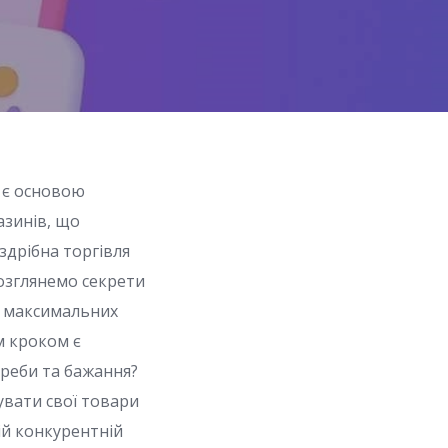
я є основою
азинів, що
здрібна торгівля
озглянемо секрети
ти максимальних
 кроком є
отреби та бажання?
увати свої товари
ій конкурентній