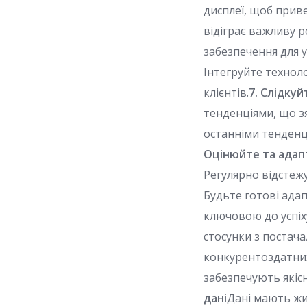
дисплеї, щоб прив
відіграє важливу р
забезпечення для у
Інтегруйте техноло
клієнтів.
7. Слідку
тенденціями, що з
останніми тенденц
Оцінюйте та адап
Регулярно відстежу
Будьте готові адап
ключовою до успіху
стосунки з постач
конкурентоздатних 
забезпечують якіс
дані
Дані мають жи