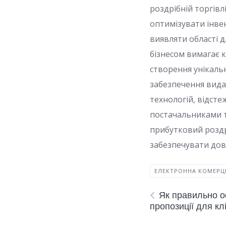
роздрібній торгівл
оптимізувати інве
виявляти області 
бізнесом вимагає к
створення унікальн
забезпечення вида
технологій, відсте
постачальниками т
прибутковий роздр
забезпечувати дов
ЕЛЕКТРОННА КОМЕРЦ
Як правильно 
пропозиції для кл