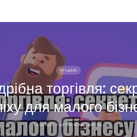
ПРОДАЖІ
дрібна торгівля: сек
піху для малого бізн
21.04.2025
АВТОР IRINA_LANDING