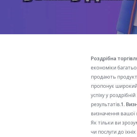
Роздрібна торгівл
економіки багатьох
продають продукти 
пропонує широкий 
успіху у роздрібні
результатів.
1. Виз
визначення вашої ц
Як тільки ви зроз
чи послуги до їхніх