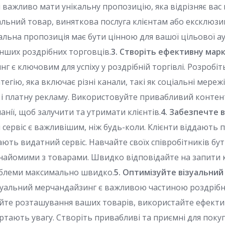
і важливо мати унікальну пропозицію, яка відрізняє вас 
альний товар, виняткова послуга клієнтам або ексклюзи
альна пропозиція має бути цінною для вашої цільової ау
 інших роздрібних торговців.
3. Створіть ефективну мар
г є ключовим для успіху у роздрібній торгівлі. Розробіть
егію, яка включає різні канали, такі як соціальні мереж
, і платну рекламу. Використовуйте привабливий контент
нії, щоб залучити та утримати клієнтів.
4. Забезпечте 
і сервіс є важливішим, ніж будь-коли. Клієнти віддають 
ають видатний сервіс. Навчайте своїх співробітників бу
найомими з товарами. Швидко відповідайте на запити к
облеми максимально швидко.
5. Оптимізуйте візуальний
зуальний мерчандайзинг є важливою частиною роздрібної
те розташування ваших товарів, використайте ефектив
ртають увагу. Створіть привабливі та приємні для покуп