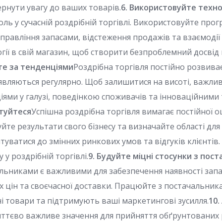
ернути увагу до ваших товарів.
6. Використовуйте техно
оль у сучасній роздрібній торгівлі. Використовуйте про
правління запасами, відстеження продажів та взаємодії 
гії в свій магазин, щоб створити безпроблемний досвід
йте за тенденціями
Роздрібна торгівля постійно розвива
являються регулярно. Щоб залишитися на висоті, важлив
іями у галузі, поведінкою споживачів та інноваційними 
туйтеся
Успішна роздрібна торгівля вимагає постійної оц
йте результати свого бізнесу та визначайте області дл
туватися до змінних ринкових умов та відгуків клієнтів. 
 у роздрібній торгівлі.
9. Будуйте міцні стосунки з пос
альниками є важливими для забезпечення наявності запа
цін та своєчасної доставки. Працюйте з постачальникам
ні товари та підтримують ваші маркетингові зусилля.
10.
ттєво важливе значення для прийняття обґрунтованих 